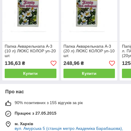
Папка Акварельнапа А-3
Папка Акварельнапа А-3
Папі
(10 л) ЛЮКС КОЛОР уп-20
(20 л) ЛЮКС КОЛОР уп-10
л. П
шт.
шт.
(20у
136,63
248,96
125
₴
₴
Купити
Купити
Про нас
90% позитивних з 155 відгуків за рік
Працює з 27.05.2015
м. Харків
вул. Амурська 5 (станція метро Академіка Барабашова),