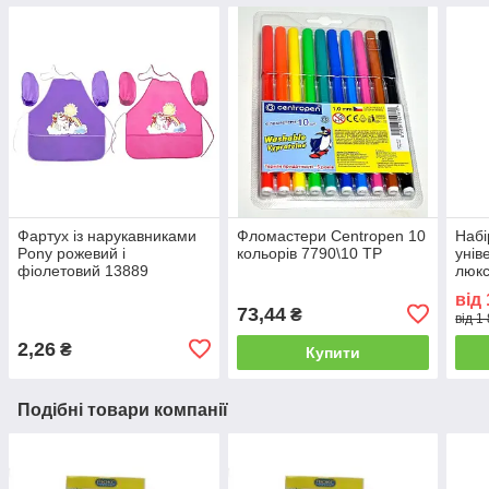
Фартух із нарукавниками
Фломастери Centropen 10
Набі
Pony рожевий і
кольорів 7790\10 TP
унів
фіолетовий 13889
люкс
5533
від
73,44
₴
від 1
2,26
₴
Купити
Подібні товари компанії