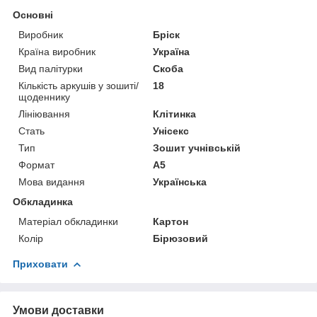
Основні
Виробник
Бріск
Країна виробник
Україна
Вид палітурки
Скоба
Кількість аркушів у зошиті/
18
щоденнику
Лініювання
Клітинка
Стать
Унісекс
Тип
Зошит учнівській
Формат
A5
Мова видання
Українська
Обкладинка
Матеріал обкладинки
Картон
Колір
Бірюзовий
Приховати
Умови доставки