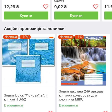
(ДБФ)
12,29
9,02
11,
₴
₴
Купити
Купити
Акційні пропозиції та новинки
Новинка
–10%
Новинка
–1%
Зошит шкільна 24# аркушів
Зошит Бріск "Фонова" 24л.
клітинка кольорова для
клітка# ТВ-52
хлопчика МІКС
В наявності
В наявності