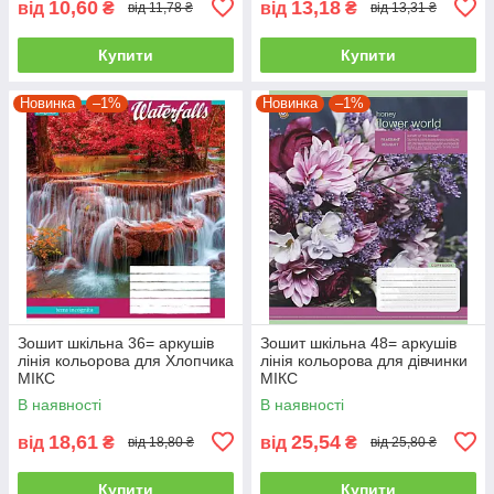
10,60
13,18
від
₴
від
₴
від 11,78 ₴
від 13,31 ₴
Купити
Купити
Новинка
–1%
Новинка
–1%
Зошит шкільна 36= аркушів
Зошит шкільна 48= аркушів
лінія кольорова для Хлопчика
лінія кольорова для дівчинки
МІКС
МІКС
В наявності
В наявності
18,61
25,54
від
₴
від
₴
від 18,80 ₴
від 25,80 ₴
Купити
Купити