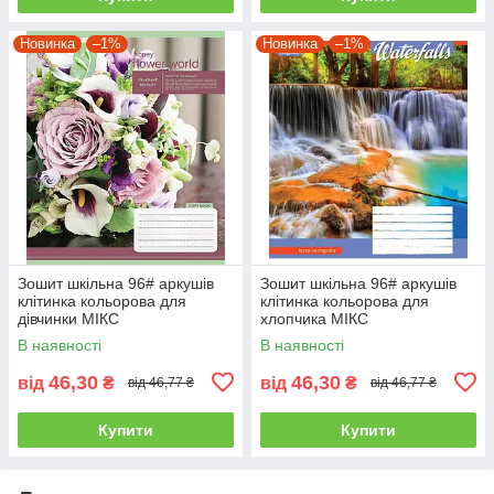
Новинка
–1%
Новинка
–1%
Зошит шкільна 96# аркушів
Зошит шкільна 96# аркушів
клітинка кольорова для
клітинка кольорова для
дівчинки МІКС
хлопчика МІКС
В наявності
В наявності
46,30
46,30
від
₴
від
₴
від 46,77 ₴
від 46,77 ₴
Купити
Купити