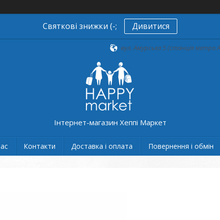
Святкові знижки (-;
Дивитися
вул. Амурська 5 (станція метро А
Інтернет-магазин Хеппі Маркет
нас
Контакти
Доставка і оплата
Повернення і обмін