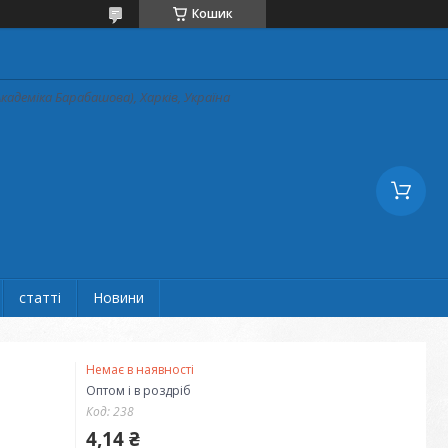
Кошик
кадеміка Барабашова), Харків, Україна
статті
Новини
Немає в наявності
Оптом і в роздріб
Код:
238
4,14 ₴