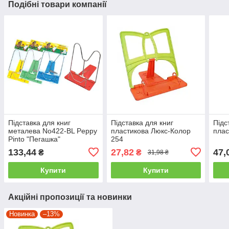
Подібні товари компанії
Підставка для книг
Підставка для книг
Підс
металева No422-BL Peppy
пластикова Люкс-Колор
плас
Pinto "Пегашка"
254
133,44
27,82
47,
₴
₴
31,98 ₴
Купити
Купити
Акційні пропозиції та новинки
Новинка
–13%