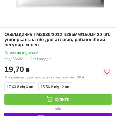
Обкладинка ТМ2630/2012 h285мм/150мк 20 шт.
універсальна п/е для атласів, раб.посібний
регуляр. келен
Готово до відправки
Код: 33682
Опт і роздріб
19,70
₴
Мінімальна сума замовлення на сайті — 400 ₴
17,63 ₴
від 6 шт.
15,56 ₴
від 12 шт.
Купити
або