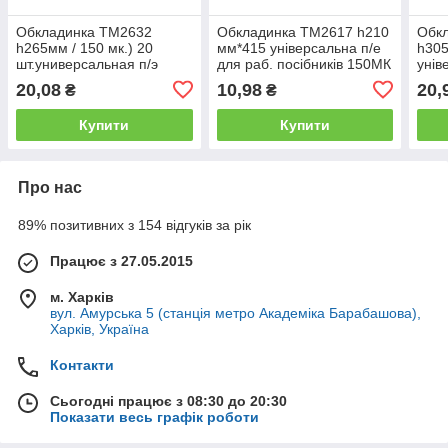
Обкладинка ТМ2632
Обкладинка ТМ2617 h210
Обк
h265мм / 150 мк.) 20
мм*415 універсальна п/е
h305
шт.универсальная п/э
для раб. посібників 150МК
унів
атласів, к.карт, журналів та
проклеєний 50/1000
зоши
20,08
10,98
20,
₴
₴
канц регулир.
регу
Купити
Купити
Про нас
89% позитивних з 154 відгуків за рік
Працює з 27.05.2015
м. Харків
вул. Амурська 5 (станція метро Академіка Барабашова),
Харків, Україна
Контакти
Сьогодні працює з 08:30 до 20:30
Показати весь графік роботи