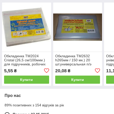
Обкладинка ТМ2024
Обкладинка ТМ2632
Обк
Cristal (26,5 см/100мкм.)
h265мм / 150 мк.) 20
унів
для підручників, робочих
шт.универсальная п/э
підр
зошитів, посібників і
атласів, к.карт, журналів та
11кл
5,55
20,08
11,
₴
₴
щоденників
канц регулир.
Купити
Купити
Про нас
89% позитивних з 154 відгуків за рік