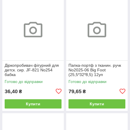
Діркопробивач фігурний для
Папка-портф з тканин. ручк
детск. сир. JF-821 No254
No2025-06 Big Foot
бабка
(25,5*32*8,5) 12уп
Готово до відправки
Готово до відправки
36,40
79,65
₴
₴
Купити
Купити