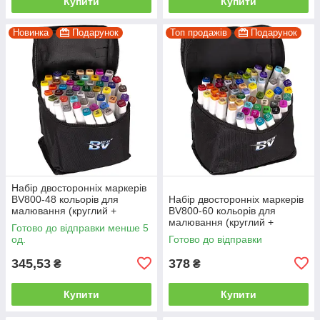
Купити
Купити
Новинка
Подарунок
Топ продажів
Подарунок
Набір двосторонніх маркерів
BV800-48 кольорів для
Набір двосторонніх маркерів
малювання (круглий +
BV800-60 кольорів для
скісний.) квадратний у сумці
малювання (круглий +
Готово до відправки менше 5
скісний.) квадратний у сумці
од.
Готово до відправки
345,53
378
₴
₴
Купити
Купити