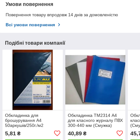
Умови повернення
Повернення товару впродовж 14 днів за домовленістю
Всі умови повернення
Подібні товари компанії
Обкладинка для
Обкладинка ТМ2314 А4
Обк
брошурування А4
для класного журналу ПВХ
клас
50аркушів/250г./м2
300-440 мм (Смужка)
(Сму
ВМ.0580-01 Чорна
330*225
5,81
40,89
45,
₴
₴