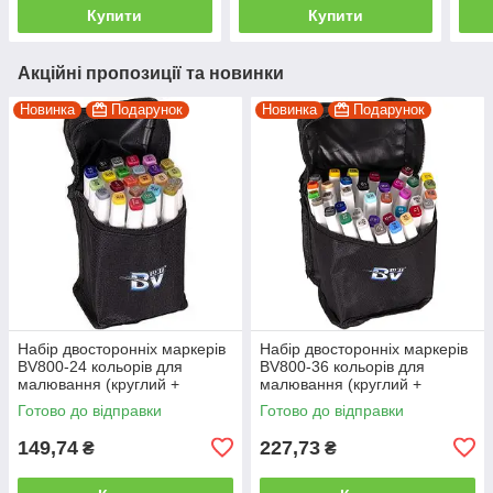
Купити
Купити
Акційні пропозиції та новинки
Новинка
Подарунок
Новинка
Подарунок
Набір двосторонніх маркерів
Набір двосторонніх маркерів
BV800-24 кольорів для
BV800-36 кольорів для
малювання (круглий +
малювання (круглий +
скошений.) квадратний у
скісний.) квадратний у сумці
Готово до відправки
Готово до відправки
сумці
149,74
227,73
₴
₴