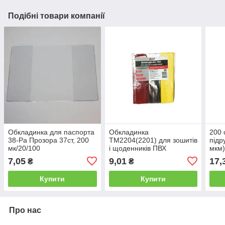
Подібні товари компанії
Обкладинка для паспорта
Обкладинка
200 
38-Ра Прозора 37ст, 200
ТМ2204(2201) для зошитів
підр
мк/20/100
і щоденників ПВХ
мкм)
210*345(140 мк) 20/1000
карт
7,05
9,01
17,
₴
₴
Купити
Купити
Про нас