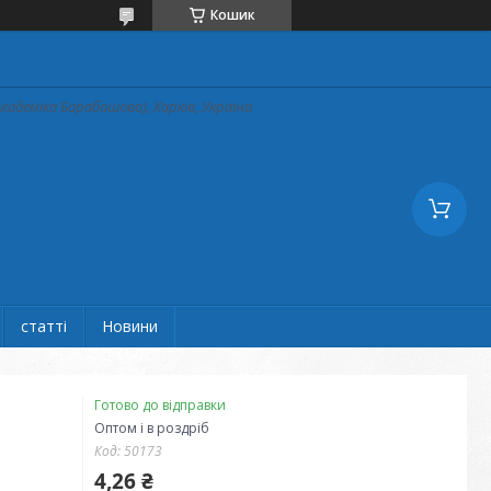
Кошик
кадеміка Барабашова), Харків, Україна
статті
Новини
Готово до відправки
Оптом і в роздріб
Код:
50173
4,26 ₴