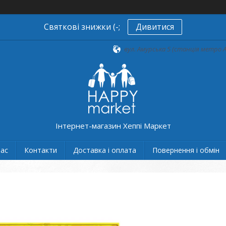
Святкові знижки (-;
Дивитися
вул. Амурська 5 (станція метро А
Інтернет-магазин Хеппі Маркет
нас
Контакти
Доставка і оплата
Повернення і обмін