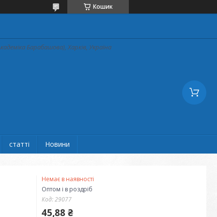
Кошик
кадеміка Барабашова), Харків, Україна
статті
Новини
Немає в наявності
Оптом і в роздріб
Код:
29077
45,88 ₴