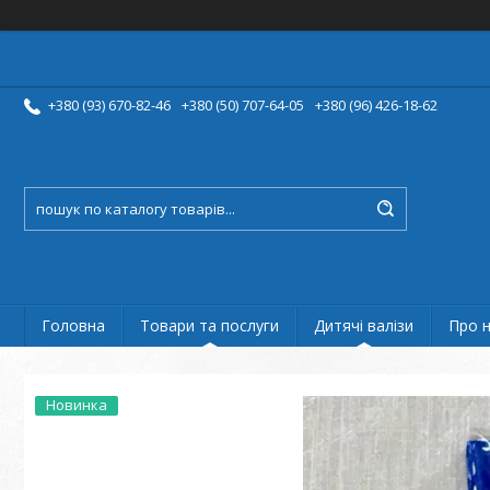
+380 (93) 670-82-46
+380 (50) 707-64-05
+380 (96) 426-18-62
Головна
Товари та послуги
Дитячі валізи
Про 
Новинка