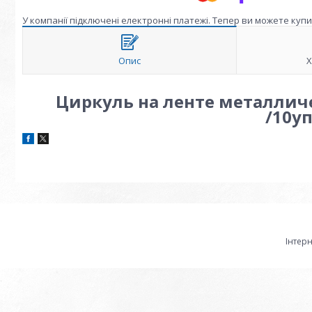
У компанії підключені електронні платежі. Тепер ви можете куп
Опис
Х
Циркуль на ленте металличе
/10у