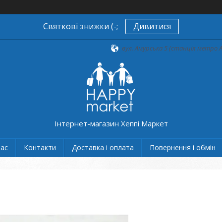
Святкові знижки (-;
Дивитися
вул. Амурська 5 (станція метро А
Інтернет-магазин Хеппі Маркет
нас
Контакти
Доставка і оплата
Повернення і обмін