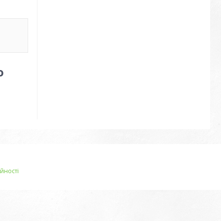
o
йності