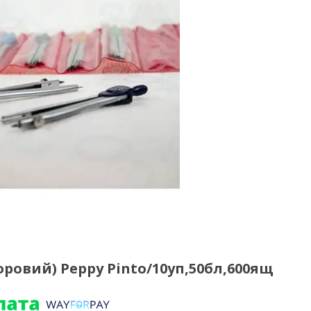
ьоровий) Peppy Pinto/10уп,50бл,600ящ