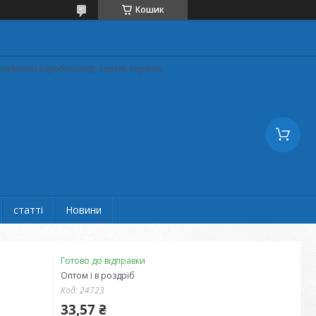
Кошик
кадеміка Барабашова), Харків, Україна
статті
Новини
Готово до відправки
Оптом і в роздріб
Код:
24723
33,57 ₴