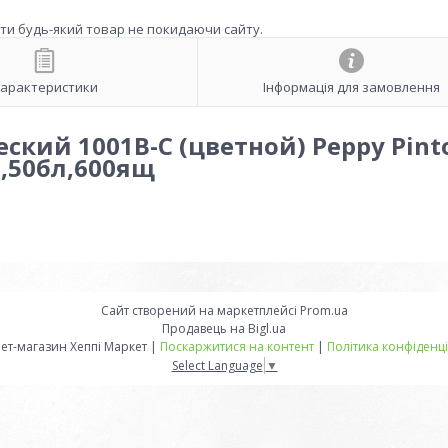
ити будь-який товар не покидаючи сайту.
арактеристики
Інформація для замовлення
ский 1001В-С (цветной) Peppy Pint
п,50бл,600ящ
Сайт створений на маркетплейсі
Prom.ua
Продавець на Bigl.ua
Інтернет-магазин Хеппі Маркет |
Поскаржитися на контент
|
Політика конфіденці
Select Language
▼