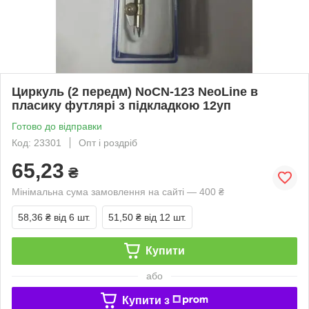
Циркуль (2 передм) NoCN-123 NeoLine в
пласику футлярі з підкладкою 12уп
Готово до відправки
Код: 23301
Опт і роздріб
65,23
₴
Мінімальна сума замовлення на сайті — 400 ₴
58,36 ₴
від 6 шт.
51,50 ₴
від 12 шт.
Купити
або
Купити з