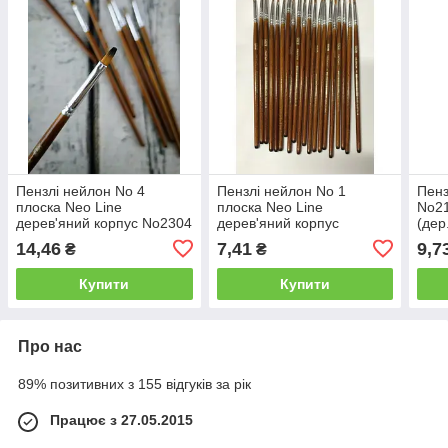
Пензлі нейлон No 4
Пензлі нейлон No 1
Пенз
плоска Neo Line
плоска Neo Line
No21
дерев'яний корпус No2304
дерев'яний корпус
(дер
в пакованні 25 шт 15 см
No2301-BNR в пакованні
14,46
7,41
9,7
₴
₴
25 шт 15 см ціна за 1 шт.
Купити
Купити
Про нас
89% позитивних з 155 відгуків за рік
Працює з 27.05.2015