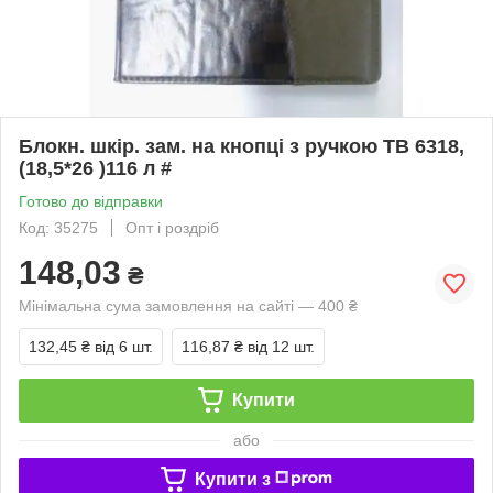
Блокн. шкір. зам. на кнопці з ручкою ТВ 6318,
(18,5*26 )116 л #
Готово до відправки
Код: 35275
Опт і роздріб
148,03
₴
Мінімальна сума замовлення на сайті — 400 ₴
132,45 ₴
від 6 шт.
116,87 ₴
від 12 шт.
Купити
або
Купити з