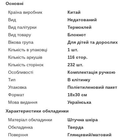
Основні
Країна виробник
Китай
Вид
Недатований
Вид палітурки
Термоклей
Вид товару
Блокнот
Вікова група
Для дітей та дорослих
Кількість в упаковці
1 шт.
Кількість аркушів
116 стор.
Кількість сторінок
232 шт.
Особливості
Комплектація ручкою
Тип
В клітинку
Упаковка
Поліетиленовий пакет
Формат
18х30 см
Мова видання
Українська
Характеристики обкладинки
Матеріал обкладинки
Штучна шкіра
Обкладинка
Тверда
Поверхня
Глянцевий/матовий