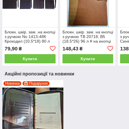
Блокн. шкір. зам. на кнопці
Блокн. шкір. зам. на кнопці
Блок
з ручкою No 1413-48К
з ручкою ТВ 20718, В5
з ру
Крокодил (10,5*18) 80 л
(18,5*26) 96 л # на кнопці
Сині
уп-12шт
тисн
79,90
148,43
138
₴
₴
па-
Купити
Купити
Акційні пропозиції та новинки
Новинка
Подарунок