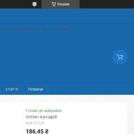
Кошик
кадеміка Барабашова), Харків, Україна
статті
Новини
Готово до відправки
Оптом і в роздріб
Код:
51125
186,45 ₴