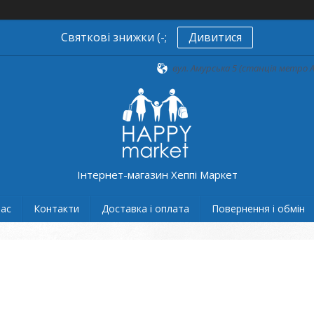
Святкові знижки (-;
Дивитися
вул. Амурська 5 (станція метро А
Інтернет-магазин Хеппі Маркет
нас
Контакти
Доставка і оплата
Повернення і обмін