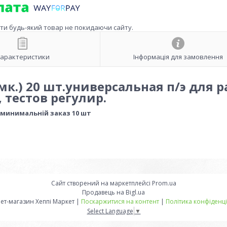
ити будь-який товар не покидаючи сайту.
арактеристики
Інформація для замовлення
к.) 20 шт.универсальная п/э для р
 тестов регулир.
, минимальній заказ 10 шт
Сайт створений на маркетплейсі
Prom.ua
Продавець на Bigl.ua
Інтернет-магазин Хеппі Маркет |
Поскаржитися на контент
|
Політика конфіденці
Select Language
▼