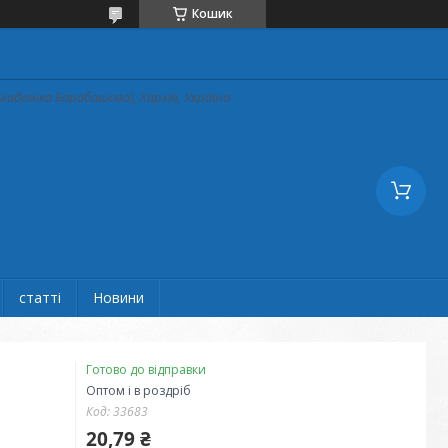
Кошик
кадеміка Барабашова), Харків, Україна
статті
Новини
Готово до відправки
Оптом і в роздріб
Код:
33683
20,79 ₴