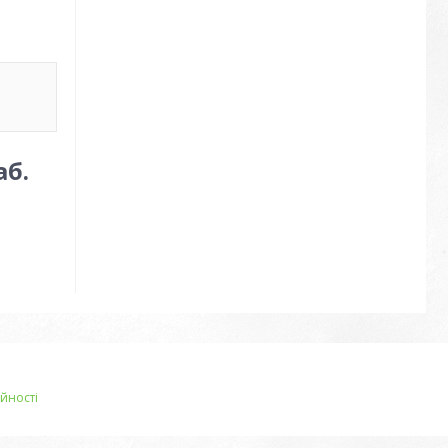
аб.
йності