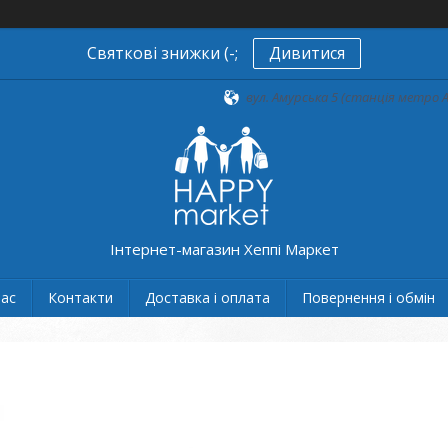
Святкові знижки (-;
Дивитися
вул. Амурська 5 (станція метро А
Інтернет-магазин Хеппі Маркет
нас
Контакти
Доставка і оплата
Повернення і обмін