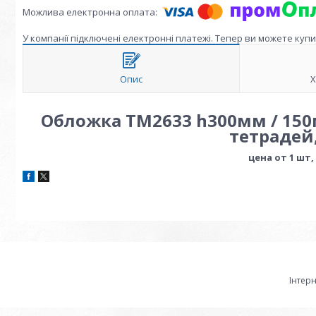
У компанії підключені електронні платежі. Тепер ви можете куп
Опис
Х
Обложка ТМ2633 h300мм / 150м
тетрадей,
цена от 1 шт