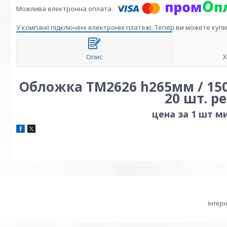
У компанії підключені електронні платежі. Тепер ви можете куп
Опис
Х
Обложка ТМ2626 h265мм / 150
20 шт. р
цена за 1 шт 