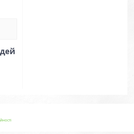
адей
йності