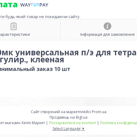
ити будь-який товар не покидаючи сайту.
арактеристики
Інформація для замовлення
мк универсальная п/э для тетр
егулир., клееная
минимальный заказ 10 шт
Сайт створений на маркетплейсі
Prom.ua
Продавець на Bigl.ua
Інтернет-магазин Хеппі Маркет |
Поскаржитися на контент
|
Політика конфіденці
Select Language
▼