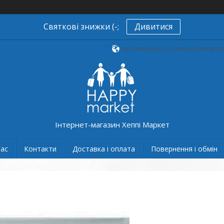
Святкові знижки (-;
Дивитися
вул. Амурська 5 (станція метро А
Інтернет-магазин Хеппі Маркет
нас
Контакти
Доставка і оплата
Повернення і обмін