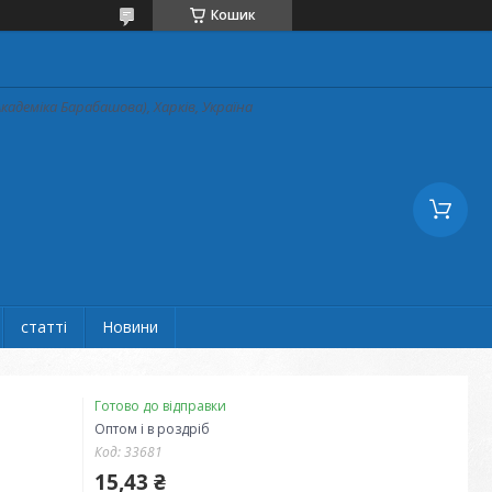
Кошик
кадеміка Барабашова), Харків, Україна
статті
Новини
Готово до відправки
Оптом і в роздріб
Код:
33681
15,43 ₴