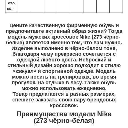
сто
пы
Цените качественную фирменную обувь и
предпочитаете активный образ жизни? Тогда
модель мужских кроссовок Nike (273 чёрно-
белые) является именно тем, что вам нужно.
Изделие выполнено в чёрно-белом тоне,
благодаря чему прекрасно сочетается с
одеждой любого цвета. Неброский и
стильный дизайн хорошо подходит к стилю
«кэжуал» и спортивной одежде. Модель
можно носить на тренировках, во время
прогулок, на отдыхе в лесу. Также обувь
можно использовать ежедневно.
Товар предлагается в разных размерах,
спешите заказать свою пару брендовых
кроссовок.
Преимущества модели Nike
(273 чёрно-белая)