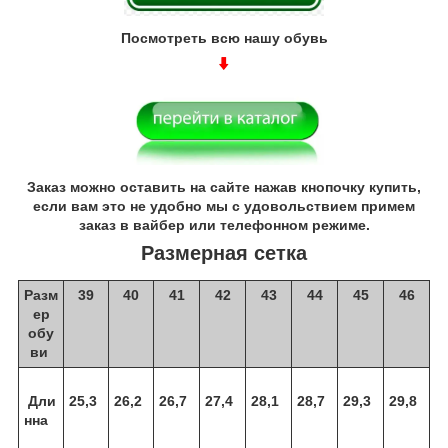
Посмотреть всю нашу обувь
Заказ можно оставить на сайте нажав кнопочку купить,
если вам это не удобно мы с удовольствием примем
заказ в вайбер или телефонном режиме.
Размерная сетка
Разм
39
40
41
42
43
44
45
46
ер
обу
ви
Дли
25,3
26,2
26,7
27,4
28,1
28,7
29,3
29,8
нна