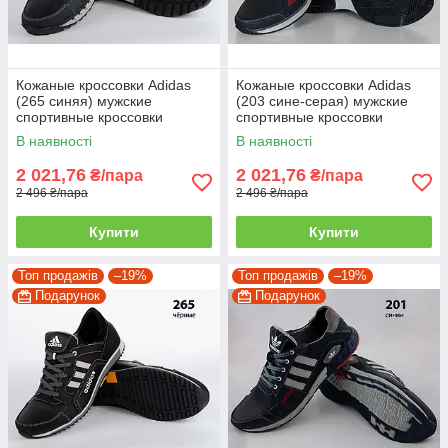
Кожаные кроссовки Adidas
Кожаные кроссовки Adidas
(265 синяя) мужские
(203 сине-серая) мужские
спортивные кроссовки
спортивные кроссовки
шкіряні чоловічі 42
шкіряні чоловічі
В наявності
В наявності
2 021,76
2 021,76
₴/пара
₴/пара
2 496 ₴/пара
2 496 ₴/пара
Купити
Купити
Топ продажів
–19%
Топ продажів
–19%
Подарунок
Подарунок