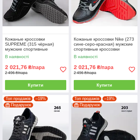
Кожаные кроссовки
Кожаные кроссовки Nike (273
SUPREME (315 чёрная)
сине-серо-красная) мужские
мужские спортивные
спортивные кроссовки
кроссовки шкіряні чоловічі
шкіряні чоловічі
В наявності
В наявності
2 021,76
2 021,76
₴/пара
₴/пара
2 496 ₴/пара
2 496 ₴/пара
Купити
Купити
Топ продажів
–19%
Топ продажів
–19%
Подарунок
Подарунок