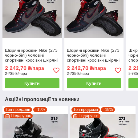
Шкіряні кросівки Nike (273
Шкіряні кросівки Nike (273
Шкір
чорно-білі) чоловічі
чорно-білі) чоловічі
чорн
спортивні кросівки шкіряні
спортивні кросівки шкіряні
спор
чоловічі
чоловічі
чоло
2 242,70
2 242,70
2 2
₴/пара
₴/пара
2 735 ₴/пара
2 735 ₴/пара
2 735
Купити
Купити
Акційні пропозиції та новинки
Топ продажів
–19%
Топ продажів
–19%
Подарунок
Подарунок