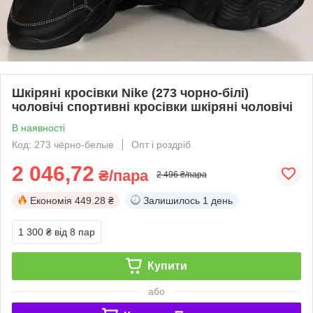
Шкіряні кросівки Nike (273 чорно-білі)
чоловічі спортивні кросівки шкіряні чоловічі
В наявності
Код: 273 чёрно-белые
Опт і роздріб
2 046,72
₴/пара
2 496 ₴/пара
Економія
449.28 ₴
Залишилось
1 день
1 300 ₴
від 8 пар
Купити
або