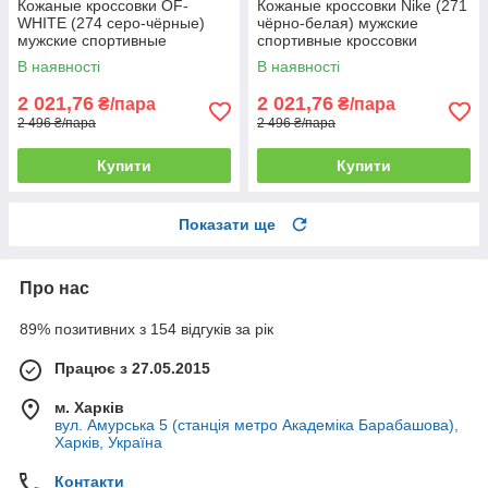
Кожаные кроссовки OF-
Кожаные кроссовки Nike (271
WHITE (274 серо-чёрные)
чёрно-белая) мужские
мужские спортивные
спортивные кроссовки
кроссовки шкіряні чоловічі
шкіряні чоловічі
В наявності
В наявності
2 021,76
2 021,76
₴/пара
₴/пара
2 496 ₴/пара
2 496 ₴/пара
Купити
Купити
Показати ще
Про нас
89% позитивних з 154 відгуків за рік
Працює з 27.05.2015
м. Харків
вул. Амурська 5 (станція метро Академіка Барабашова),
Харків, Україна
Контакти