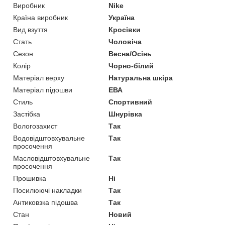
Виробник
Nike
Країна виробник
Україна
Вид взуття
Кросівки
Стать
Чоловіча
Сезон
Весна/Осінь
Колір
Чорно-білий
Матеріал верху
Натуральна шкіра
Матеріал підошви
ЕВА
Стиль
Спортивний
Застібка
Шнурівка
Вологозахист
Так
Водовідштовхувальне
Так
просочення
Масловідштовхувальне
Так
просочення
Прошивка
Ні
Посилюючі накладки
Так
Антиковзка підошва
Так
Стан
Новий