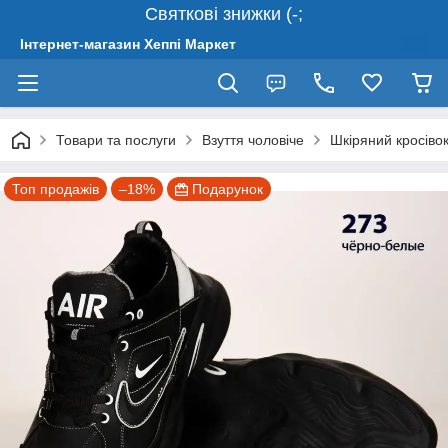
Святкові знижки (-;
Інтернет-магазин Хеппі Маркет
Товари та послуги
Взуття чоловіче
Шкіряний кросівок
Топ продажів
–18%
Подарунок