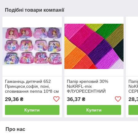
Подібні товари компанії
Гаманець дитячий 652
Папір креповий 30%
Папі
Принцеси,софія, поні,
NoKRFL-mix
NoK
сповивання пеппа 10*8 см
ФЛУОРЕСЕНТНИЙ
СЕРЕ
(застібка фемуар)
10листів/7 кольорів
м2 (
29,36
36,37
28,
₴
₴
50*200см, 20 г/м2 (10 уп)
ціна за 1 шт.
Купити
Купити
Про нас