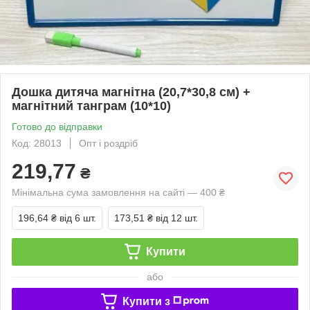
Дошка дитяча магнітна (20,7*30,8 см) +
магнітний танграм (10*10)
Готово до відправки
Код: 28013
Опт і роздріб
219,77
₴
Мінімальна сума замовлення на сайті — 400 ₴
196,64 ₴
від 6 шт.
173,51 ₴
від 12 шт.
Купити
або
Купити з