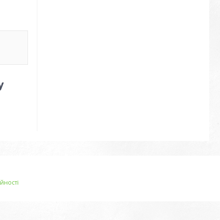
у
йності