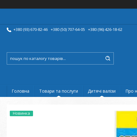
+380 (93) 670-82-46
+380 (50) 707-64-05
+380 (96) 426-18-62
Головна
Товари та послуги
Дитячі валізи
Про 
Новинка