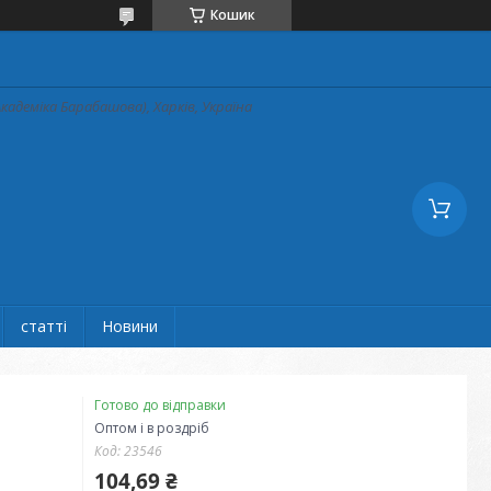
Кошик
кадеміка Барабашова), Харків, Україна
статті
Новини
Готово до відправки
Оптом і в роздріб
Код:
23546
104,69 ₴