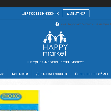
Святкові знижки (-;
Дивитися
вул. Амурська 5 (станція метро А
Інтернет-магазин Хеппі Маркет
нас
Контакти
Доставка і оплата
Повернення і обмін