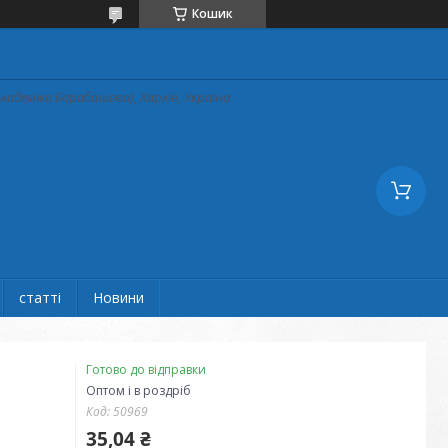
Кошик
кадеміка Барабашова), Харків, Україна
статті
Новини
Готово до відправки
Оптом і в роздріб
Код:
50969
35,04 ₴