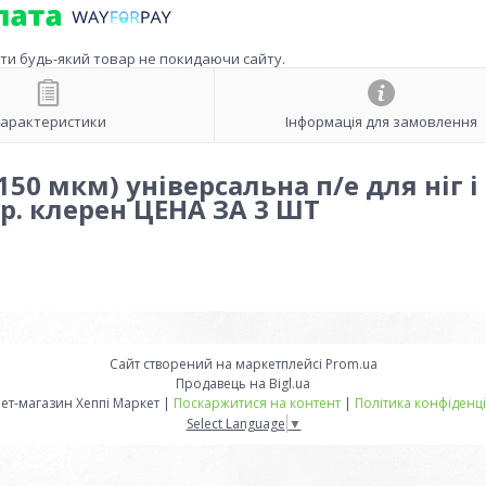
ити будь-який товар не покидаючи сайту.
арактеристики
Інформація для замовлення
50 мкм) універсальна п/е для ніг і
їр. клерен ЦЕНА ЗА 3 ШТ
Сайт створений на маркетплейсі
Prom.ua
Продавець на Bigl.ua
Інтернет-магазин Хеппі Маркет |
Поскаржитися на контент
|
Політика конфіденці
Select Language
▼