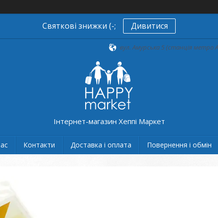
Святкові знижки (-;
Дивитися
вул. Амурська 5 (станція метро А
Інтернет-магазин Хеппі Маркет
нас
Контакти
Доставка і оплата
Повернення і обмін