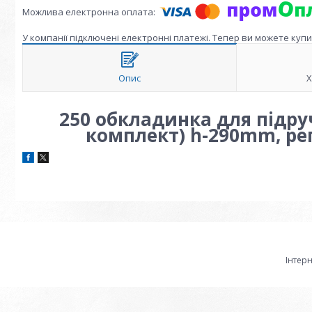
У компанії підключені електронні платежі. Тепер ви можете куп
Опис
Х
250 обкладинка для підруч
комплект) h-290mm, р