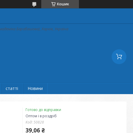
Кошик
кадеміка Барабашова), Харків, Україна
статті
Новини
Готово до відправки
Оптом і в роздріб
Код:
50828
39,06 ₴