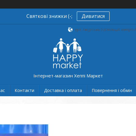
Святкові знижки (-;
Дивитися
вул. Амурська 5 (станція метро А
Інтернет-магазин Хеппі Маркет
нас
Контакти
Доставка і оплата
Повернення і обмін