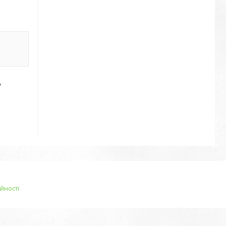
у
йності