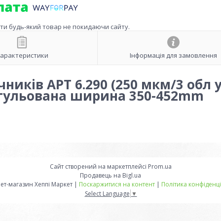
ити будь-який товар не покидаючи сайту.
арактеристики
Інформація для замовлення
ників АРТ 6.290 (250 мкм/3 обл 
егульована ширина 350-452mm
Сайт створений на маркетплейсі
Prom.ua
Продавець на Bigl.ua
Інтернет-магазин Хеппі Маркет |
Поскаржитися на контент
|
Політика конфіденці
Select Language
▼