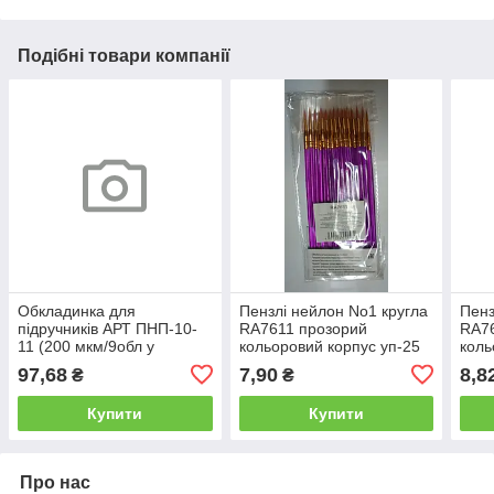
Подібні товари компанії
Обкладинка для
Пензлі нейлон No1 кругла
Пенз
підручників АРТ ПНП-10-
RA7611 прозорий
RA7
11 (200 мкм/9обл у
кольоровий корпус уп-25
коль
комплект) 10-11 клас
шт.
шт.
97,68
7,90
8,8
₴
₴
Купити
Купити
Про нас