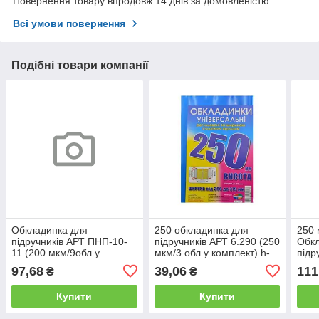
Повернення товару впродовж 14 днів за домовленістю
Всі умови повернення
Подібні товари компанії
Обкладинка для
250 обкладинка для
250 
підручників АРТ ПНП-10-
підручників АРТ 6.290 (250
Обкл
11 (200 мкм/9обл у
мкм/3 обл у комплект) h-
підр
комплект) 10-11 клас
290mm, регульована
у ко
97,68
39,06
111
₴
₴
ширина 350-452mm
ТМ-
Купити
Купити