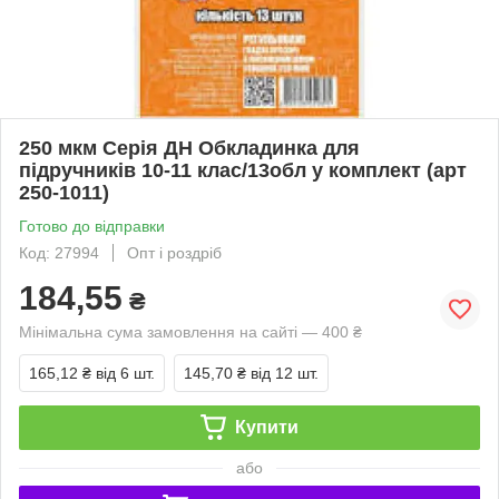
250 мкм Серія ДН Обкладинка для
підручників 10-11 клас/13обл у комплект (арт
250-1011)
Готово до відправки
Код: 27994
Опт і роздріб
184,55
₴
Мінімальна сума замовлення на сайті — 400 ₴
165,12 ₴
від 6 шт.
145,70 ₴
від 12 шт.
Купити
або