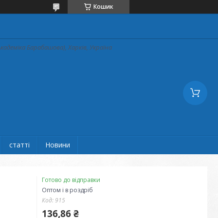
Кошик
кадеміка Барабашова), Харків, Україна
статті
Новини
Готово до відправки
Оптом і в роздріб
Код:
915
136,86 ₴