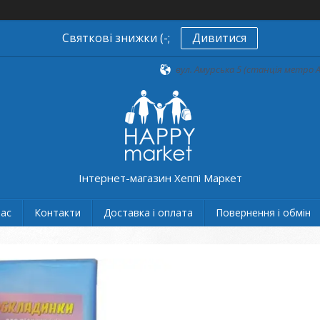
Святкові знижки (-;
Дивитися
вул. Амурська 5 (станція метро А
Інтернет-магазин Хеппі Маркет
нас
Контакти
Доставка і оплата
Повернення і обмін