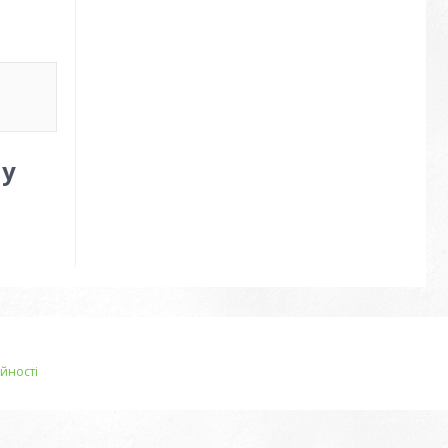
 у
йності