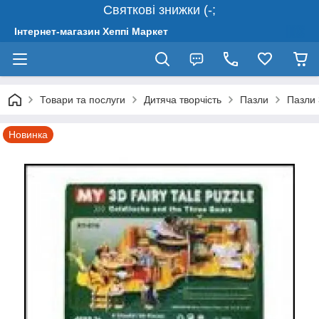
Святкові знижки (-;
Інтернет-магазин Хеппі Маркет
Товари та послуги
Дитяча творчість
Пазли
Пазли 
Новинка