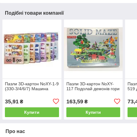
Подібні товари компанії
Пазли 3D-картон NoXY-1-9
Пазли 3D-картон NoXY-
Пазл
(330-3/4/6/7) Машина
117 Подолай демонів гори
519 
35,91
163,59
73,
₴
₴
Купити
Купити
Про нас