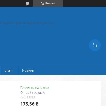
Кошик
кадеміка Барабашова), Харків, Україна
статті
Новини
Готово до відправки
Оптом і в роздріб
Код:
29322
175,56 ₴