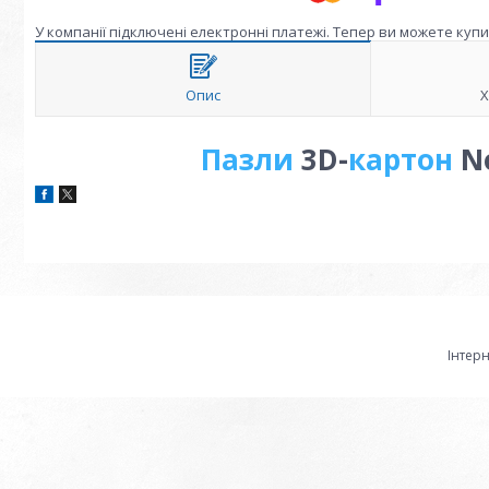
У компанії підключені електронні платежі. Тепер ви можете куп
Опис
Х
Пазли
3D-
картон
No