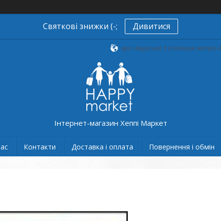
Святкові знижки (-;
Дивитися
вул. Амурська 5 (станція метро А
Інтернет-магазин Хеппі Маркет
нас
Контакти
Доставка і оплата
Повернення і обмін