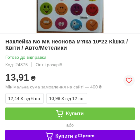
Наклейка No МК неонова м'яка 10*22 Кішка /
Квіти / Авто/Метелики
Готово до відправки
Код: 24875
Опт і роздріб
13,91
₴
Мінімальна сума замовлення на сайті — 400 ₴
12,44 ₴
від 6 шт.
10,98 ₴
від 12 шт.
Купити
або
Купити з