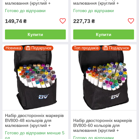
малювання (круглий +
малювання (круглий +
скошений.) квадратний у
скісний.) квадратний у сумці
Готово до відправки
Готово до відправки
сумці
149,74
227,73
₴
₴
Купити
Купити
Новинка
Подарунок
Топ продажів
Подарунок
Набір двосторонніх маркерів
BV800-48 кольорів для
Набір двосторонніх маркерів
малювання (круглий +
BV800-60 кольорів для
скісний.) квадратний у сумці
малювання (круглий +
Готово до відправки менше 5
скісний.) квадратний у сумці
од.
Готово до відправки