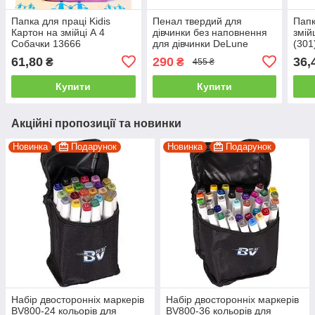
Папка для праці Kidis
Пенал твердий для
Папк
Картон на змійці А 4
дівчинки без наповнення
змій
Собачки 13666
для дівчинки DeLune
(301
собачка D-847
малю
61,80
290
36,
₴
₴
455 ₴
Купити
Купити
Акційні пропозиції та новинки
Новинка
Подарунок
Новинка
Подарунок
Набір двосторонніх маркерів
Набір двосторонніх маркерів
BV800-24 кольорів для
BV800-36 кольорів для