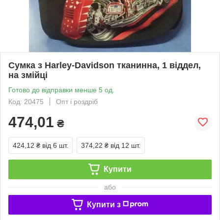
Сумка з Harley-Davidson тканинна, 1 віддел,
на змійці
Готово до відправки менше 5 од.
Код: 20475
Опт і роздріб
474,01
₴
424,12 ₴
від 6 шт.
374,22 ₴
від 12 шт.
Купити
або
Купити з