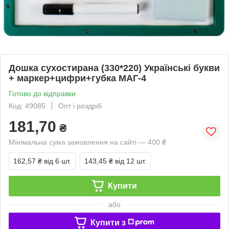
Дошка сухостирана (330*220) Українські букви
+ маркер+цифри+губка МАГ-4
Готово до відправки
Код: 49085
Опт і роздріб
181,70
₴
Мінімальна сума замовлення на сайті — 400 ₴
162,57 ₴
від 6 шт.
143,45 ₴
від 12 шт.
Купити
або
Купити з