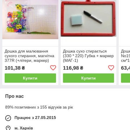
Дошка для малювання
Дошка сухо стирається
Дошк
сухого стирання, магнітна
(330 * 220) Губка + маркер
No19
377R (+літери, маркер)
(МАГ-1)
см*1
19*25 див.
коль
101,38
116,98
63,
₴
₴
Купити
Купити
Про нас
89% позитивних з 155 відгуків за рік
Працює з 27.05.2015
м. Харків