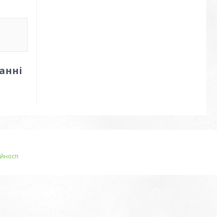
анні
йності