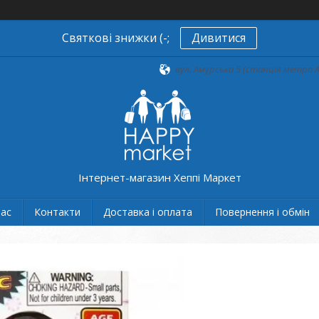
Святкові знижки (-;
Дивитися
вул. Амурська 5 (станція метро А
Інтернет-магазин Хеппі Маркет
нас
Контакти
Доставка і оплата
Повернення і обмін