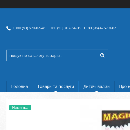
+380 (93) 670-82-46
+380 (50) 707-64-05
+380 (96) 426-18-62
Головна
Товари та послуги
Дитячі валізи
Про 
Новинка