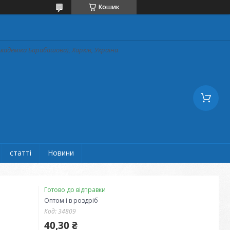
Кошик
кадеміка Барабашова), Харків, Україна
статті
Новини
Готово до відправки
Оптом і в роздріб
Код:
34809
40,30 ₴