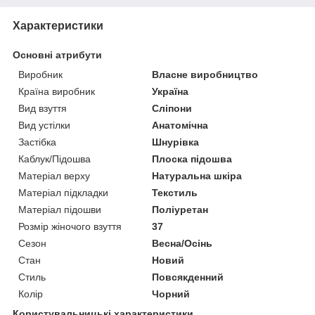
Характеристики
Основні атрибути
Виробник
Власне виробництво
Країна виробник
Україна
Вид взуття
Сліпони
Вид устілки
Анатомічна
Застібка
Шнурівка
Каблук/Підошва
Плоска підошва
Матеріал верху
Натуральна шкіра
Матеріал підкладки
Текстиль
Матеріал підошви
Поліуретан
Розмір жіночого взуття
37
Сезон
Весна/Осінь
Стан
Новий
Стиль
Повсякденний
Колір
Чорний
Користувальницькі характеристики