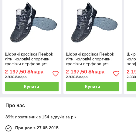
Шкіряні кросівки Reebok
Шкіряні кросівки Reebok
Шкір
літні чоловічі спортивні
літні чоловічі спортивні
чоло
кросівки перфорация
кросівки перфорация
перф
Чорно-сірі розміри 39-46
Чорно-сірі розміри 39-46
розм
2 197,50
2 197,50
2 1
₴/пара
₴/пара
41
42
2 930 ₴/пара
2 930 ₴/пара
2 930
Купити
Купити
Про нас
89% позитивних з 154 відгуків за рік
Працює з 27.05.2015