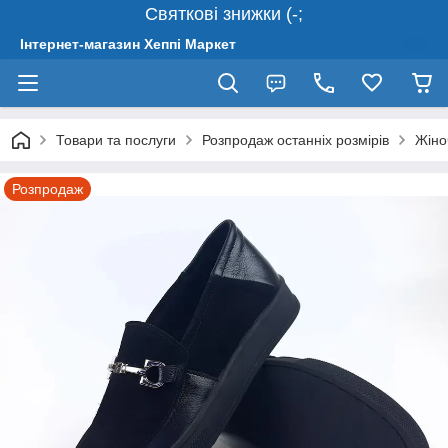
Святкові знижки (-;
Інтернет-магазин Хеппі Маркет
Товари та послуги
Розпродаж останніх розмірів
Жіно
Розпродаж