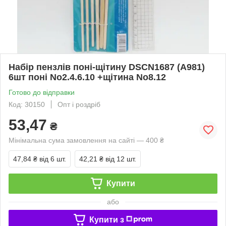
Набір пензлів поні-щітину DSCN1687 (A981)
6шт поні No2.4.6.10 +щітина No8.12
Готово до відправки
Код: 30150
Опт і роздріб
53,47
₴
Мінімальна сума замовлення на сайті — 400 ₴
47,84 ₴
від 6 шт.
42,21 ₴
від 12 шт.
Купити
або
Купити з