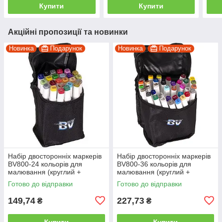
Купити
Купити
Акційні пропозиції та новинки
Новинка
Подарунок
Новинка
Подарунок
Набір двосторонніх маркерів
Набір двосторонніх маркерів
BV800-24 кольорів для
BV800-36 кольорів для
малювання (круглий +
малювання (круглий +
скошений.) квадратний у
скісний.) квадратний у сумці
Готово до відправки
Готово до відправки
сумці
149,74
227,73
₴
₴
Купити
Купити