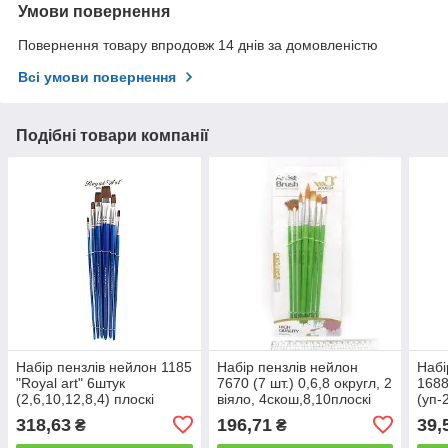
Умови повернення
Повернення товару впродовж 14 днів за домовленістю
Всі умови повернення
Подібні товари компанії
Набір пензлів нейлон 1185
Набір пензлів нейлон
Набі
"Royal art" 6штук
7670 (7 шт.) 0,6,8 округл, 2
1688
(2,6,10,12,8,4) плоскі
віяло, 4скош,8,10плоскі
(уп-
318,63
196,71
39,
₴
₴