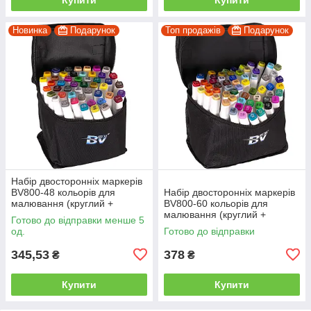
Новинка
Подарунок
Топ продажів
Подарунок
Набір двосторонніх маркерів
BV800-48 кольорів для
Набір двосторонніх маркерів
малювання (круглий +
BV800-60 кольорів для
скісний.) квадратний у сумці
малювання (круглий +
Готово до відправки менше 5
скісний.) квадратний у сумці
од.
Готово до відправки
345,53
378
₴
₴
Купити
Купити