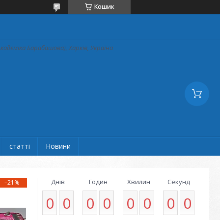
Кошик
кадеміка Барабашова), Харків, Україна
статті
Новини
Днів
Годин
Хвилин
Секунд
–21%
0
0
0
0
0
0
0
0