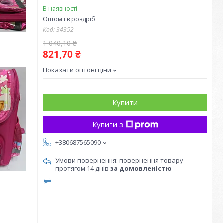
В наявності
Оптом і в роздріб
Код:
34352
1 040,10 ₴
821,70 ₴
Показати оптові ціни
Купити
Купити з
+380687565090
повернення товару
протягом 14 днів
за домовленістю