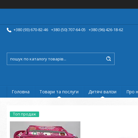
+380 (93) 670-82-46
+380 (50) 707-64-05
+380 (96) 426-18-62
Головна
Товари та послуги
Дитячі валізи
Про 
Топ продаж