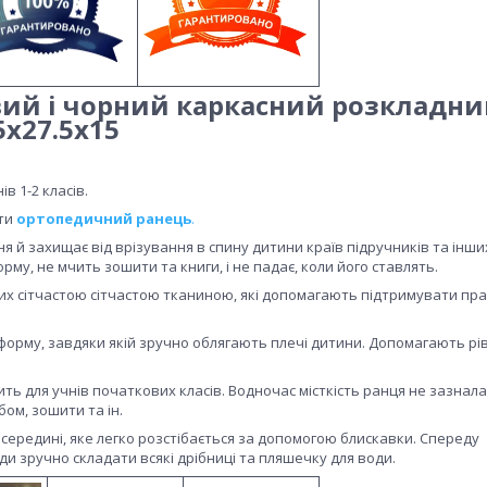
евий і чорний каркасний розкладн
5х27.5х15
в 1-2 класів.
ати
ортопедичний ранець
.
й захищає від врізування в спину дитини країв підручників та інши
му, не мчить зошити та книги, і не падає, коли його ставлять.
их сітчастою сітчастою тканиною, які допомагають підтримувати пр
форму, завдяки якій зручно облягають плечі дитини. Допомагають рі
ть для учнів початкових класів. Водночас місткість ранця не зазнал
бом, зошити та ін.
ередині, яке легко розстібається за допомогою блискавки. Спереду
уди зручно складати всякі дрібниці та пляшечку для води.