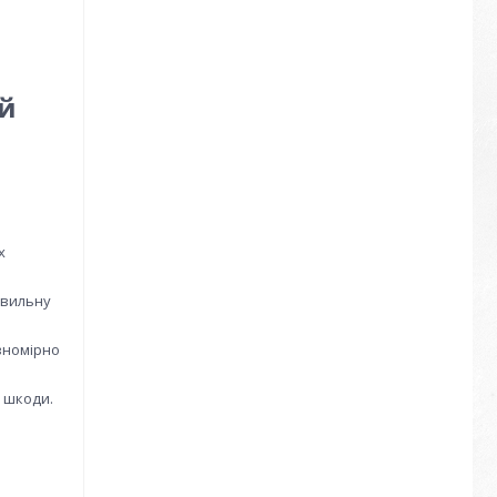
ий
х
авильну
вномірно
а шкоди.