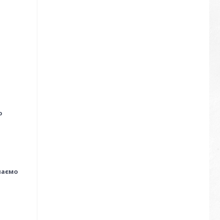
ою
маємо