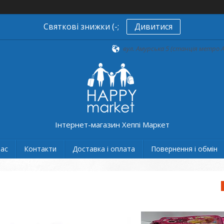
Святкові знижки (-;
Дивитися
вул. Амурська 5 (станція метро А
Інтернет-магазин Хеппі Маркет
нас
Контакти
Доставка і оплата
Повернення і обмін