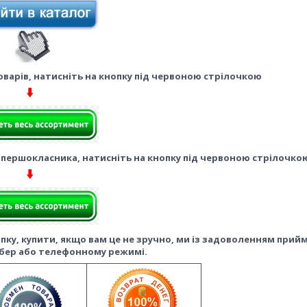
варів, натисніть на кнопку під червоною стрілочкою
 першокласника, натисніть на кнопку під червоною стрілочк
ку, купити, якщо вам це не зручно, ми із задоволенням прий
бер або телефонному режимі.