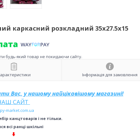
рний каркасний розкладний 35х27.5х15
ити будь-який товар не покидаючи сайту.
арактеристики
Інформація для замовлення
тати Вас, у нашому найцікавішому магазині!
НАШ САЙТ
py-market.com.ua
бір канцтоварів і не тільки.
я всі ранці шкільні