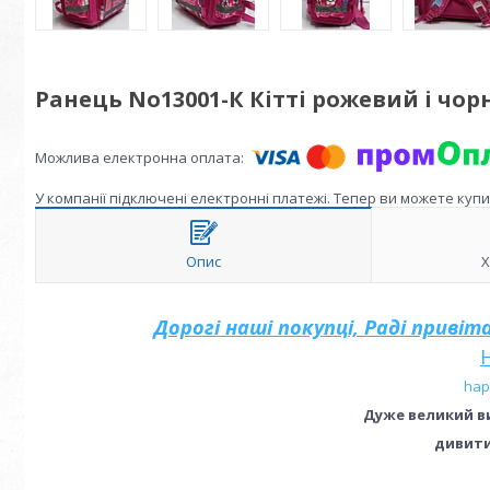
Ранець No13001-К Кітті рожевий і чо
У компанії підключені електронні платежі. Тепер ви можете куп
Опис
Х
Дорогі наші покупці, Раді приві
hap
Дуже великий ви
дивитис