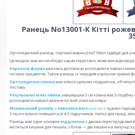
Ранець No13001-К Кітті рож
3
Ортопедичний ранець торгової марки Josef Otten підійде для учні
Ця модель має всі необхідні характеристики, яким має відповід
Каркасна форма
рюкзака допомагає розподілити навантаження 
гострих предметів. Також ранець із твердим корпусом тримає фор
Ортопедична спинка
має кілька щільних подушечок, обтягнут
поставу.
Регульовані м'які лямки
завширшки 5 см кожна має S-подібну 
розподілити навантаження по всій спині школяра.
Мінімальний розмір
и
невелика вага
рюкзака
чудово підходи
У нього вільно поміщається 4-5 підручників, папка для праці, аль
Ранець має одне основне
відділення
з двома перегородками вс
міститься кишеня для пенала, з боків — дві кишені на липучці, к