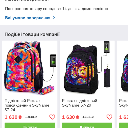
Повернення товару впродовж 14 днів за домовленістю
Всі умови повернення
Подібні товари компанії
Підлітковий Рюкзак
Рюкзак підлітковий
Рюкз
повсякденний SkyName
SkyName 57-29
Sky
57-24
1 630
1 630
1 6
₴
₴
1 830 ₴
1 830 ₴
Купити
Купити