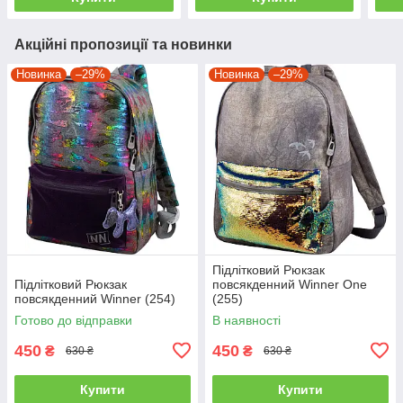
Акційні пропозиції та новинки
Новинка
–29%
Новинка
–29%
Підлітковий Рюкзак
Підлітковий Рюкзак
повсякденний Winner One
повсякденний Winner (254)
(255)
Готово до відправки
В наявності
450
450
₴
₴
630 ₴
630 ₴
Купити
Купити