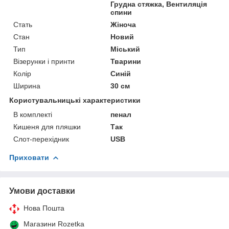
Грудна стяжка, Вентиляція
спини
Стать
Жіноча
Стан
Новий
Тип
Міський
Візерунки і принти
Тварини
Колір
Синій
Ширина
30 см
Користувальницькі характеристики
В комплекті
пенал
Кишеня для пляшки
Так
Слот-перехідник
USB
Приховати
Умови доставки
Нова Пошта
Магазини Rozetka