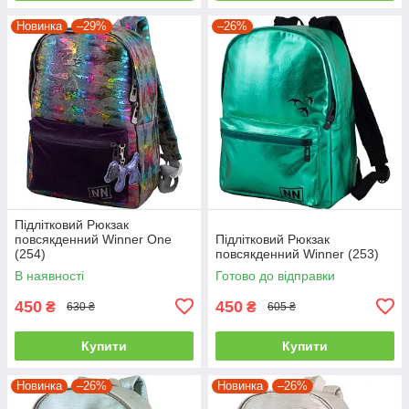
Новинка
–29%
–26%
Підлітковий Рюкзак
повсякденний Winner One
Підлітковий Рюкзак
(254)
повсякденний Winner (253)
В наявності
Готово до відправки
450
450
₴
₴
630 ₴
605 ₴
Купити
Купити
Новинка
–26%
Новинка
–26%