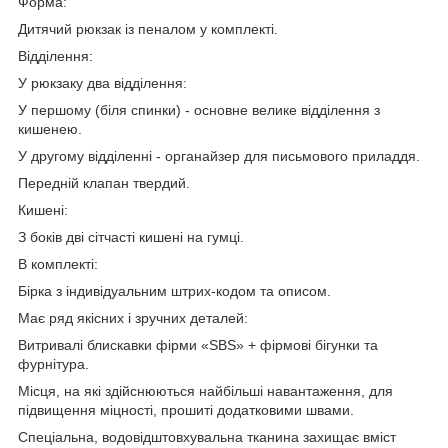
Форма:
Дитячий рюкзак із пеналом у комплекті.
Відділення:
У рюкзаку два відділення:
У першому (біля спинки) - основне велике відділення з
кишенею.
У другому відділенні - органайзер для письмового приладдя.
Передній клапан твердий.
Кишені:
З боків дві сітчасті кишені на гумці.
В комплекті:
Бірка з індивідуальним штрих-кодом та описом.
Має ряд якісних і зручних деталей:
Витривалі блискавки фірми «SBS» + фірмові бігунки та
фурнітура.
Місця, на які здійснюються найбільші навантаження, для
підвищення міцності, прошиті додатковими швами.
Спеціальна, водовідштовхувальна тканина захищає вміст