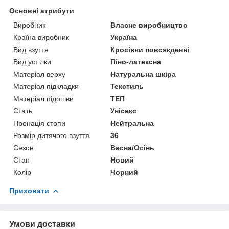
Основні атрибути
Виробник
Власне виробництво
Країна виробник
Україна
Вид взуття
Кросівки повсякденні
Вид устілки
Піно-латексна
Матеріал верху
Натуральна шкіра
Матеріал підкладки
Текстиль
Матеріал підошви
ТЕП
Стать
Унісекс
Пронація стопи
Нейтральна
Розмір дитячого взуття
36
Сезон
Весна/Осінь
Стан
Новий
Колір
Чорний
Приховати
Умови доставки