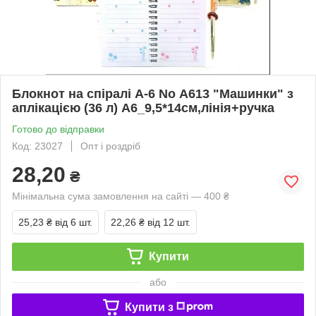
Блокнот на спіралі А-6 No А613 "Машинки" з
аплікацією (36 л) А6_9,5*14см,лінія+ручка
Готово до відправки
Код: 23027
Опт і роздріб
28,20
₴
Мінімальна сума замовлення на сайті — 400 ₴
25,23 ₴
від 6 шт.
22,26 ₴
від 12 шт.
Купити
або
Купити з