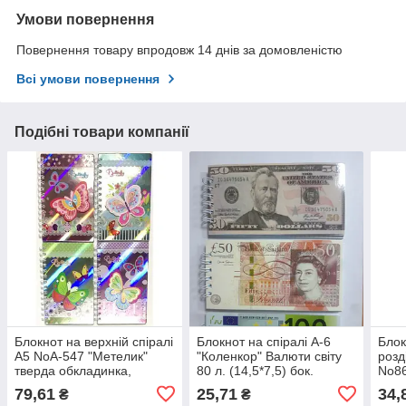
Умови повернення
Повернення товару впродовж 14 днів за домовленістю
Всі умови повернення
Подібні товари компанії
Блокнот на верхній спіралі
Блокнот на спіралі А-6
Блок
А5 NoА-547 "Метелик"
"Коленкор" Валюти світу
розд
тверда обкладинка,
80 л. (14,5*7,5) бок.
No86
аплікація
спіраль мікс малюнків
серц
79,61
25,71
34,
₴
₴
ліні