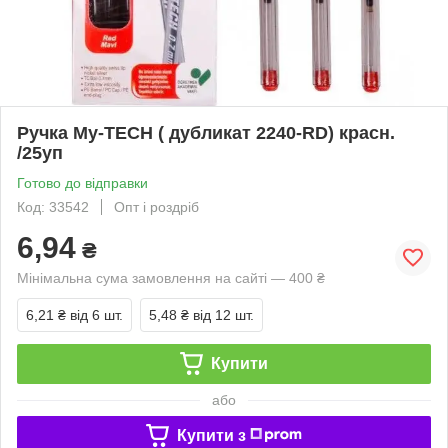
Ручка My-TECH ( дубликат 2240-RD) красн.
/25уп
Готово до відправки
Код: 33542
Опт і роздріб
6,94
₴
Мінімальна сума замовлення на сайті — 400 ₴
6,21 ₴
від 6 шт.
5,48 ₴
від 12 шт.
Купити
або
Купити з