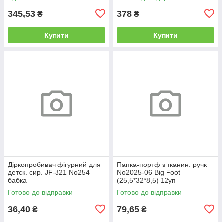
345,53
378
₴
₴
Купити
Купити
Діркопробивач фігурний для
Папка-портф з тканин. ручк
детск. сир. JF-821 No254
No2025-06 Big Foot
бабка
(25,5*32*8,5) 12уп
Готово до відправки
Готово до відправки
36,40
79,65
₴
₴