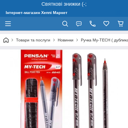
Святкові знижки (-;
Інтернет-магазин Хеппі Маркет
Товари та послуги
Новинки
Ручка My-TECH ( дублика