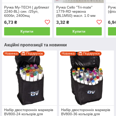
Ручка My-TECH ( дубликат
Ручка Cello "Tri-mate"
Ручк
2240-BL) син. /25уп,
1779-RD червона
(фіо
600бл, 2400ящ
(BL1M50) масл. 1.0 мм
India/50уп, 100000бл
6,73
3,32
6,9
₴
₴
Купити
Купити
Акційні пропозиції та новинки
Новинка
Подарунок
Новинка
Подарунок
Набір двосторонніх маркерів
Набір двосторонніх маркерів
BV800-24 кольорів для
BV800-36 кольорів для