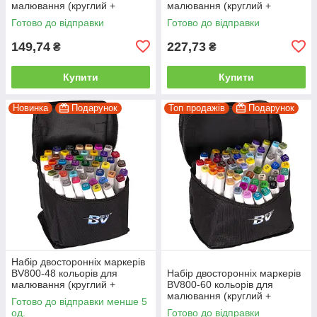
малювання (круглий +
малювання (круглий +
скошений.) квадратний у
скісний.) квадратний у сумці
Готово до відправки
Готово до відправки
сумці
149,74
227,73
₴
₴
Купити
Купити
Новинка
Подарунок
Топ продажів
Подарунок
Набір двосторонніх маркерів
BV800-48 кольорів для
Набір двосторонніх маркерів
малювання (круглий +
BV800-60 кольорів для
скісний.) квадратний у сумці
малювання (круглий +
Готово до відправки менше 5
скісний.) квадратний у сумці
од.
Готово до відправки