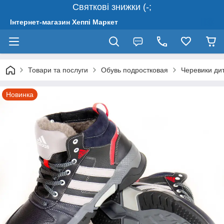
Святкові знижки (-;
Інтернет-магазин Хеппі Маркет
Товари та послуги
Обувь подростковая
Черевики дит
Новинка