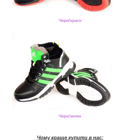
Черн/красн
Черн/зелен
Чому краще купити в нас: