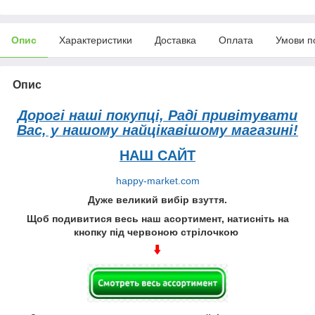
Опис
Характеристики
Доставка
Оплата
Умови п
Опис
Дорогі наші покупці, Раді привітувати
Вас, у нашому найцікавішому магазині!
НАШ САЙТ
happy-market.com
Дуже великий вибір взуття.
Щоб подивитися весь наш асортимент, натисніть на
кнопку під червоною стрілочкою