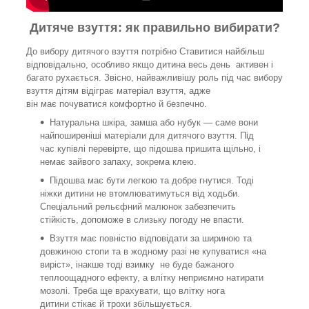
Дитяче взуття: як правильно вибирати?
До вибору дитячого взуття потрібно Ставитися найбільш
відповідально, особливо якщо дитина весь день активен і
багато рухається. Звісно, найважливішу роль під час вибору
взуття дітям відіграє матеріал взуття, адже
він має почуватися комфортно й безпечно.
Натуральна шкіра, замша або нубук — саме вони
найпоширеніші матеріали для дитячого взуття. Під
час купівлі перевірте, що підошва пришита щільно, і
немає зайвого запаху, зокрема клею.
Підошва має бути легкою та добре гнутися. Тоді
ніжки дитини не втомлюватимуться від ходьби.
Спеціальний рельєфний малюнок забезпечить
стійкість, допоможе в слизьку погоду не впасти.
Взуття має повністю відповідати за шириною та
довжиною стопи та в жодному разі не купуватися «на
виріст», інакше тоді взимку не буде бажаного
теплоощадного ефекту, а влітку неприємно натирати
мозолі. Треба ще врахувати, що влітку нога
дитини стікає й трохи збільшується.