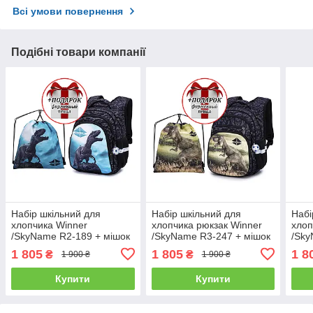
Всі умови повернення
Подібні товари компанії
Набір шкільний для
Набір шкільний для
Набі
хлопчика Winner
хлопчика рюкзак Winner
хлоп
/SkyName R2-189 + мішок
/SkyName R3-247 + мішок
/Sky
для взуття (фірмовий
для взуття (фірмовий
для 
1 805
1 805
1 8
₴
₴
1 900 ₴
1 900 ₴
пенал у подарунок)
пенал у подарунок)
пена
Купити
Купити