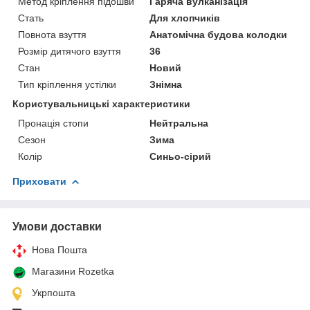
Метод кріплення підошви
Гаряча вулканізація
Стать
Для хлопчиків
Повнота взуття
Анатомічна будова колодки
Розмір дитячого взуття
36
Стан
Новий
Тип кріплення устілки
Знімна
Користувальницькі характеристики
Пронація стопи
Нейтральна
Сезон
Зима
Колір
Синьо-сірий
Приховати
Умови доставки
Нова Пошта
Магазини Rozetka
Укрпошта