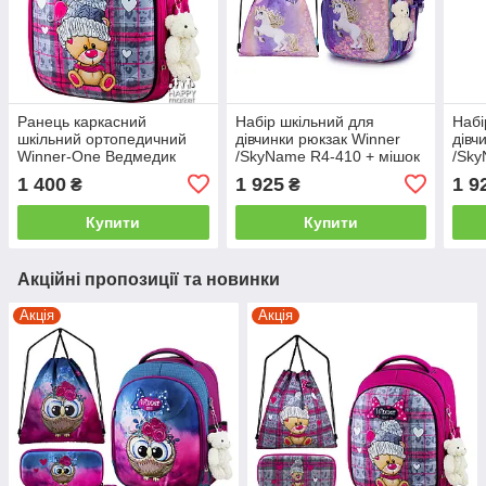
Ранець каркасний
Набір шкільний для
Набі
шкільний ортопедичний
дівчинки рюкзак Winner
дівч
Winner-One Ведмедик
/SkyName R4-410 + мішок
/Sky
6013
для взуття (фірмовий
для 
1 400
1 925
1 9
₴
₴
пенал у подарунок)
пена
Купити
Купити
Акційні пропозиції та новинки
Акція
Акція