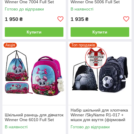
Winner One 7004 Full Set
Winner One 5006 Full Set
Готово до відправки
В наявності
1 950
1 935
₴
₴
Купити
Купити
Акція
Топ продажів
Набір шкільний для хлопчика
Шкільний ранець для дівчаток
Winner /SkyName R1-017 +
Winner One 6010 Full Set
мішок для взуття (фірмовий
пенал у подарунок)
В наявності
Готово до відправки