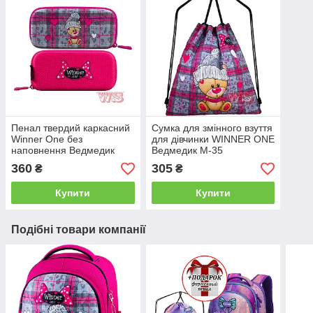
Пенал твердий каркасний
Сумка для змінного взуття
Winner One без
для дівчинки WINNER ONE
наповнення Ведмедик
Ведмедик М-35
Р-212
360
305
₴
₴
Купити
Купити
Подібні товари компанії