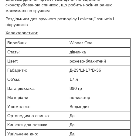
сконструйованою спинкою, що робить носіння ранцю
максимально зручним.
Роздільники для зручного розподілу і фіксації зошитів і
підручників.
Характеристики:
Виробник:
Winner One
Стать:
дівчинка
Цвет:
рожево-блакитний
Габарити:
Д-29*Ш-17*В-36
Об'єм:
17 л
Вага рюкзака:
890 гр
Матеріали:
полиэстер
У комплекті:
Ведмедик
Ортопедична спинка:
Да
Кишеня для пляшки:
Да
Ущільнене дно:
Да