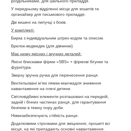
роздільниками, для шкільного приладдя.
У передньому відділенні місце для зошитів та
органайзер для письмового приладдя.
Дві кишені на липучці з боків.
У комплекті:
Бирка з індивідуальним штрих-кодом та описом.
Брелок-ведмедик (для дівчинки).
Має низку якісних і зручних деталей:
Якісні блискавки фірми «SBS» + фірмові бігунки та
фурнітура.
Зверху зручна ручка для перенесення ранця.
Вентильовані м'які лямки-маєчкадля зниження
навантаження на плечі дитини.
Світловідбивні елементи розташовані на передній,
задній і бічних частинах ранця, для гарантування
безпеки в темну пору доби.
Ніжкизабезпечують стійкість ранця.
Додатковими строчками для зміцнення, прошиті всі
місця, на які припадають основні навантаження.