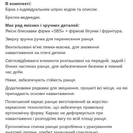
В комплекті:
Бірка з індивідуальним штрих кодом та описом.
Брелок-ведмедик.
Має ряд якісних і зручних деталей:
Якісні блискавки фірми «SBS» + фірмові бігунки і фурнітура.
Зверху зручна ручка для перенесення ранця.
Вентильовані м'які лямки-маєчка, для зниження
навантаження на плечі дитини.
Світловідбиваючі елементи розташовані на передній, задній і
бічних частинах ранця, для забезпечення безпеки в темний
час доби.
Ніжки, забезпечують стійкість ранця.
Додатковими рядками для зміцнення, прошиті всі місця, на які
припадають основні навантаження.
Полегшений каркас ранцю виготовлений за жорстко-
каркасною технологією, що забезпечує правильну
ергономічну форму. Каркас не деформується при
навантаженні і розподіляє вагу по всій площі ранця.
Ергономічна спинка ранцю розроблена з урахуванням
анатомії дитини, хребет захищений спеціально