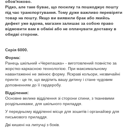
обов'язково.
Рідко, але таке буває, що посилку та пошкоджує пошту
під час транспортування. Тому дуже важливо перевіряти
товар на пошту. Якщо ви виявили брак або якийсь
дефект уже вдома, магазин залишає за собою право
відмовити вам в обміні або не оплачувати доставку в
обидві сторони.
Серія 6000.
Форма:
Ранець шкільний «Черепашка» - виготовлений повністю за
жорстко-каркасною технологією. При максимальному
навантаженні не змінює форму. Яскраві кольори, незвичайні
принти - це те, що виділить вашу дитину і стане чудовим
доповненням до її гардеробу.
Відділення:
Основне велике відділення зі сторони спини, з тканевими
роздільниками, для шкільного приладдя.
У передньому відділенні місце для зошитів і органайзер для
письмового приладдя.
Дві кишені на липучці з боків.