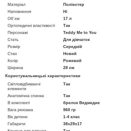
Матеріал
Поліестер
Наповнення
Ні
Об`єм
17 л
Ортопедичні властивості
Так
Персонажі
Teddy Me to You
Стать
Для дівчаток
Розмір
Середній
Стан
Новий
Колір
Рожевий
Ширина
28 см
Користувальницькі характеристики
Світловідбиваючі
Так
елементи
Анатомічна спинка
Так
В комплекті
брелок Ведмедик
Вага рюкзака
960 гр
Вік дитини
1-4 клас
Габарити
38х29х17
Кишеня для пляшки
Так