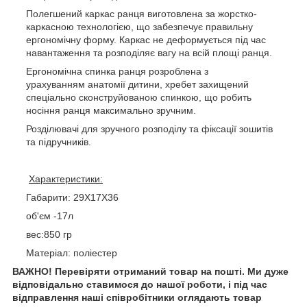
Полегшений каркас ранця виготовлена за жорстко-
каркасною технологією, що забезпечує правильну
ергономічну форму. Каркас не деформується під час
навантаження та розподіляє вагу на всій площі ранця.
Ергономічна спинка ранця розроблена з
урахуванням анатомії дитини, хребет захищений
спеціально сконструйованою спинкою, що робить
носіння ранця максимально зручним.
Розділювачі для зручного розподілу та фіксації зошитів
та підручників.
Характеристики:
Габарити: 29Х17Х36
об'єм -17л
вес:850 гр
Матеріал: поліестер
ВАЖНО! Перевіряти отриманий товар на пошті. Ми дуже
відповідально ставимося до нашої роботи, і під час
відправлення наші співробітники оглядають товар