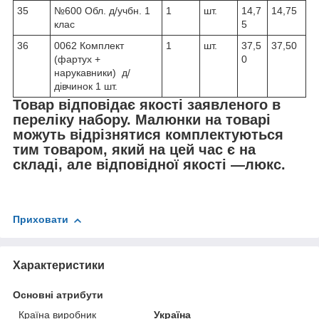
35
№600 Обл. д/учбн. 1
1
шт.
14,7
14,75
клас
5
36
0062 Комплект
1
шт.
37,5
37,50
(фартух +
0
нарукавники) д/
дівчинок 1 шт.
Товар відповідає якості заявленого в
переліку набору. Малюнки на товарі
можуть відрізнятися комплектуються
тим товаром, який на цей час є на
складі, але відповідної якості —люкс.
Приховати
Характеристики
Основні атрибути
Країна виробник
Україна