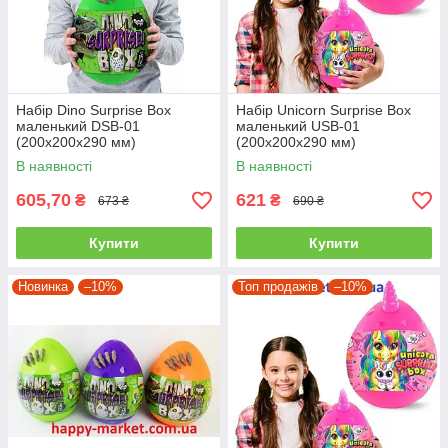
Набір Dino Surprise Box
Набір Unicorn Surprise Box
маленький DSB-01
маленький USB-01
(200х200х290 мм)
(200х200х290 мм)
В наявності
В наявності
605,70
621
₴
₴
673 ₴
690 ₴
Купити
Купити
Новинка
–10%
Топ продажів
–10%