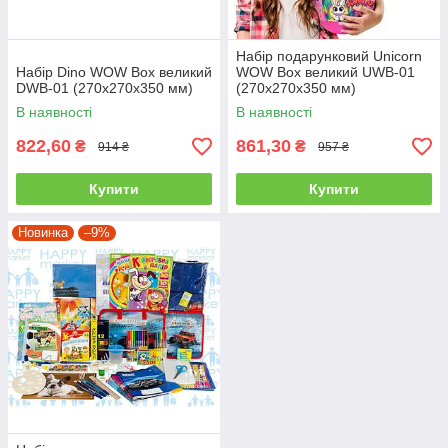
Набір подарунковий Unicorn
Набір Dino WOW Box великий
WOW Box великий UWB-01
DWB-01 (270х270х350 мм)
(270х270х350 мм)
В наявності
В наявності
822,60
861,30
₴
₴
914 ₴
957 ₴
Купити
Купити
Новинка
–9%