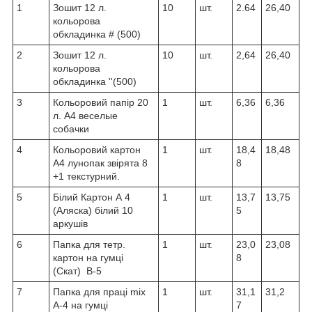
1
Зошит 12 л.
10
шт.
2.64
26,40
кольорова
обкладинка # (500)
2
Зошит 12 л.
10
шт.
2,64
26,40
кольорова
обкладинка ''(500)
3
Кольоровий папір 20
1
шт.
6,36
6,36
л. А4 веселые
собачки
4
Кольоровий картон
1
шт.
18,4
18,48
А4 лунопак звірята 8
8
+1 текстурний.
5
Білий Картон А 4
1
шт.
13,7
13,75
(Аляска) білий 10
5
аркушів
6
Папка для тетр.
1
шт.
23,0
23,08
картон на гумці
8
(Скат) В-5
7
Папка для праці mix
1
шт.
31,1
31,2
А-4 на гумці
7