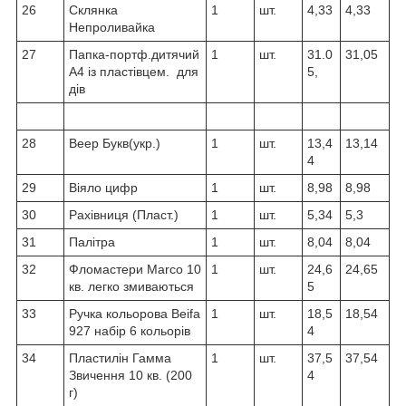
26
Склянка
1
шт.
4,33
4,33
Непроливайка
27
Папка-портф.дитячий
1
шт.
31.0
31,05
А4 із пластівцем. для
5,
дів
28
Веер Букв(укр.)
1
шт.
13,4
13,14
4
29
Віяло цифр
1
шт.
8,98
8,98
30
Рахівниця (Пласт.)
1
шт.
5,34
5,3
31
Палітра
1
шт.
8,04
8,04
32
Фломастери Marco 10
1
шт.
24,6
24,65
кв. легко змиваються
5
33
Ручка кольорова Beifa
1
шт.
18,5
18,54
927 набір 6 кольорів
4
34
Пластилін Гамма
1
шт.
37,5
37,54
Звичення 10 кв. (200
4
г)