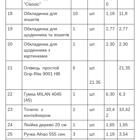
"Classic"
0
18
Обкладинка для
10
шт.
1,18
11,8
зошитів
19
Обкладинка для
1
шт.
2,77
2,77
щоденника та зошитів
20
Обкладинка для
1
шт.
2,30
2,30
щоденника з
картинками
21
Олівець простой
6
шт.
21,35
Grip-Rite 9001 HB
21.35
22
Гумка MILAN 4045
1
шт.
6,30
6,3
(45)
23
Точило з
1
шт.
10,4
10,42
контейнером
2
24
Лінійка дерево 20 см
1
шт.
1,65
1,65
25
Ручка Aihao 555 син.
3
шт.
1,18
3,54