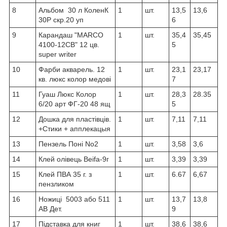
8
Альбом 30 л КоленК
1
шт.
13,5
13,6
30P скр.20 уп
6
9
Карандаш "MARCO
1
шт.
35,4
35,45
4100-12СВ" 12 цв.
5
super writer
10
Фарби акварель. 12
1
шт.
23,1
23,17
кв. люкс колор медові
7
11
Гуаш Люкс Колор
1
шт.
28,3
28.35
6/20 арт ФГ-20 48 ящ
5
12
Дошка для пластівців.
1
шт.
7,11
7,11
+Стики + апплекацыя
13
Пензель Поні No2
1
шт.
3,58
3,6
14
Клей олівець Beifa-9г
1
шт.
3,39
3,39
15
Клей ПВА 35 г. з
1
шт.
6.67
6,67
пензликом
16
Ножиці 5003 або 511
1
шт.
13,7
13,8
АВ Дет.
9
17
Підставка для книг
1
шт.
38,6
38,6