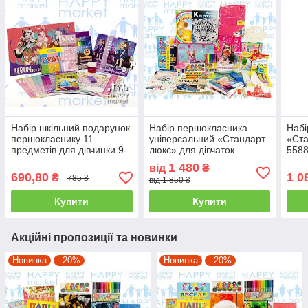
Набір шкільний подарунок
Набір першокласника
Набі
першокласнику 11
універсальний «Стандарт
«Ста
предметів для дівчинки 9-
люкс» для дівчаток
558
-1
553388-1
1 480
від
₴
690,80
1 0
₴
785 ₴
від 1 850 ₴
Купити
Купити
Акційні пропозиції та новинки
Новинка
–20%
Новинка
–20%