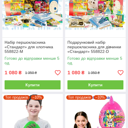
Набір першокласника
Подарунковий набір
«Стандарт» для хлопчика
першокласника для дівчинки
558822-M
«Стандарт» 558822-D
Готово до відправки менше 5
Готово до відправки менше 5
од.
од.
1 080
1 080
₴
₴
1 350 ₴
1 350 ₴
Купити
Купити
Топ продажів
–10%
Топ продажів
–10%