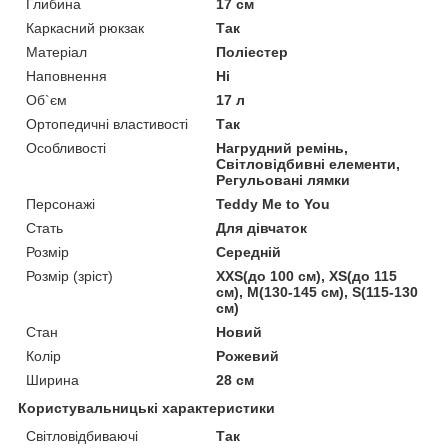
Глибина
17 см
Каркасний рюкзак
Так
Матеріал
Поліестер
Наповнення
Ні
Об`єм
17 л
Ортопедичні властивості
Так
Особливості
Нагрудний ремінь,
Світловідбивні елементи,
Регульовані лямки
Персонажі
Teddy Me to You
Стать
Для дівчаток
Розмір
Середній
Розмір (зріст)
XXS(до 100 см), XS(до 115
см), M(130-145 см), S(115-130
см)
Стан
Новий
Колір
Рожевий
Ширина
28 см
Користувальницькі характеристики
Світловідбиваючі
Так