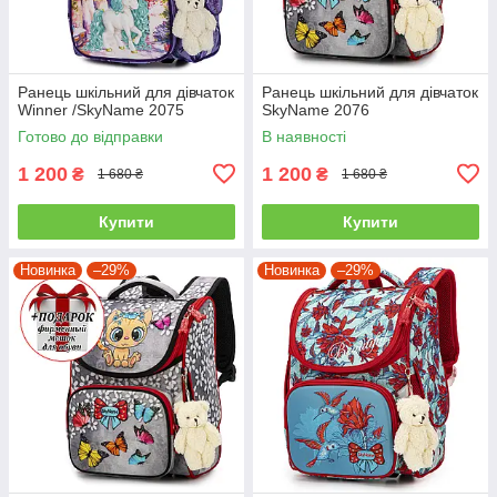
Ранець шкільний для дівчаток
Ранець шкільний для дівчаток
Winner /SkyName 2075
SkyName 2076
Готово до відправки
В наявності
1 200
1 200
₴
₴
1 680 ₴
1 680 ₴
Купити
Купити
Новинка
–29%
Новинка
–29%