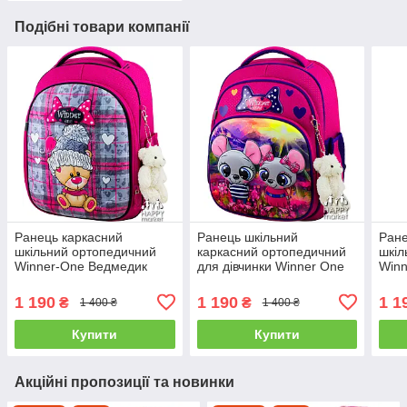
Подібні товари компанії
Ранець каркасний
Ранець шкільний
Ране
шкільний ортопедичний
каркасний ортопедичний
шкіл
Winner-One Ведмедик
для дівчинки Winner One
Win
6013
Ведмедики 7004
1 190
1 190
1 1
₴
₴
1 400 ₴
1 400 ₴
Купити
Купити
Акційні пропозиції та новинки