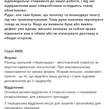
відповідально ставимося до нашої роботи, і під час
відправлення наші співробітники оглядають товар
обов'язково.
Рідко, але таке буває, що посилку та пошкоджує пошту
під час транспортування. Тому дуже важливо перевіряти
товар на пошту. Якщо ви виявили брак або якийсь
дефект уже вдома, магазин залишає за собою право
відмовити вам в обміні або не оплачувати доставку в
обидві сторони.
Серія 6000.
Форма:
Ранець шкільний «Черепашка» - виготовлений повністю за
жорстко-каркасною технологією. При максимальному
навантаженні не змінює форму. Яскраві кольори, незвичайні
принти - це те, що виділить вашу дитину і стане чудовим
доповненням до її гардеробу.
Відділення:
Основне велике відділення зі сторони спини, з тканевими
роздільниками, для шкільного приладдя.
У передньому відділенні місце для зошитів і органайзер для
письмового приладдя.