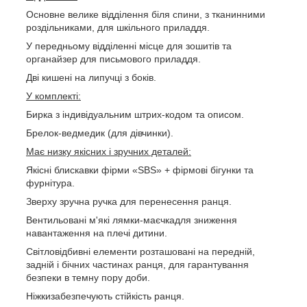
Основне велике відділення біля спини, з тканинними
роздільниками, для шкільного приладдя.
У передньому відділенні місце для зошитів та
органайзер для письмового приладдя.
Дві кишені на липучці з боків.
У комплекті:
Бирка з індивідуальним штрих-кодом та описом.
Брелок-ведмедик (для дівчинки).
Має низку якісних і зручних деталей:
Якісні блискавки фірми «SBS» + фірмові бігунки та
фурнітура.
Зверху зручна ручка для перенесення ранця.
Вентильовані м'які лямки-маєчкадля зниження
навантаження на плечі дитини.
Світловідбивні елементи розташовані на передній,
задній і бічних частинах ранця, для гарантування
безпеки в темну пору доби.
Ніжкизабезпечують стійкість ранця.