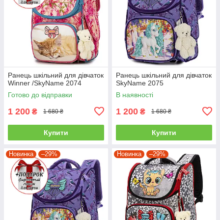
Ранець шкільний для дівчаток
Ранець шкільний для дівчаток
Winner /SkyName 2074
SkyName 2075
Готово до відправки
В наявності
1 200
1 200
₴
₴
1 680 ₴
1 680 ₴
Купити
Купити
Новинка
–29%
Новинка
–29%