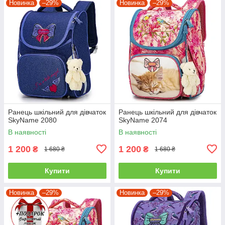
Новинка
–29%
Новинка
–29%
Ранець шкільний для дівчаток
Ранець шкільний для дівчаток
SkyName 2080
SkyName 2074
В наявності
В наявності
1 200
1 200
₴
₴
1 680 ₴
1 680 ₴
Купити
Купити
Новинка
–29%
Новинка
–29%