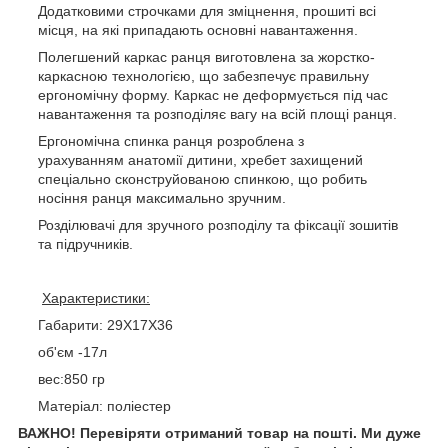
Додатковими строчками для зміцнення, прошиті всі
місця, на які припадають основні навантаження.
Полегшений каркас ранця виготовлена за жорстко-
каркасною технологією, що забезпечує правильну
ергономічну форму. Каркас не деформується під час
навантаження та розподіляє вагу на всій площі ранця.
Ергономічна спинка ранця розроблена з
урахуванням анатомії дитини, хребет захищений
спеціально сконструйованою спинкою, що робить
носіння ранця максимально зручним.
Розділювачі для зручного розподілу та фіксації зошитів
та підручників.
Характеристики:
Габарити: 29Х17Х36
об'єм -17л
вес:850 гр
Матеріал: поліестер
ВАЖНО! Перевіряти отриманий товар на пошті. Ми дуже