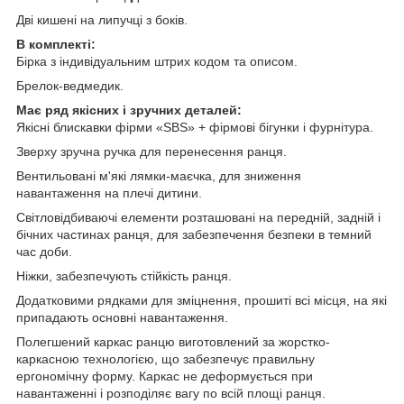
Дві кишені на липучці з боків.
В комплекті:
Бірка з індивідуальним штрих кодом та описом.
Брелок-ведмедик.
Має ряд якісних і зручних деталей:
Якісні блискавки фірми «SBS» + фірмові бігунки і фурнітура.
Зверху зручна ручка для перенесення ранця.
Вентильовані м'які лямки-маєчка, для зниження
навантаження на плечі дитини.
Світловідбиваючі елементи розташовані на передній, задній і
бічних частинах ранця, для забезпечення безпеки в темний
час доби.
Ніжки, забезпечують стійкість ранця.
Додатковими рядками для зміцнення, прошиті всі місця, на які
припадають основні навантаження.
Полегшений каркас ранцю виготовлений за жорстко-
каркасною технологією, що забезпечує правильну
ергономічну форму. Каркас не деформується при
навантаженні і розподіляє вагу по всій площі ранця.