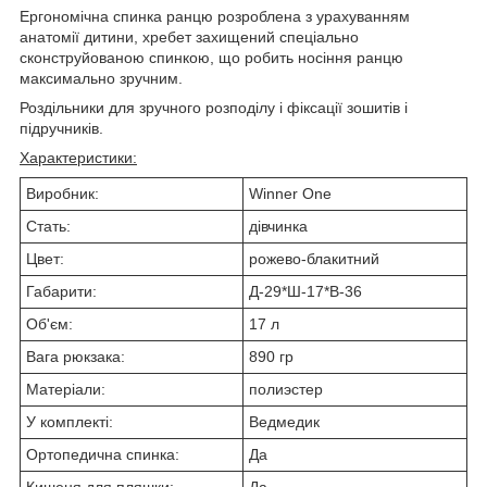
Ергономічна спинка ранцю розроблена з урахуванням
анатомії дитини, хребет захищений спеціально
сконструйованою спинкою, що робить носіння ранцю
максимально зручним.
Роздільники для зручного розподілу і фіксації зошитів і
підручників.
Характеристики:
Виробник:
Winner One
Стать:
дівчинка
Цвет:
рожево-блакитний
Габарити:
Д-29*Ш-17*В-36
Об'єм:
17 л
Вага рюкзака:
890 гр
Матеріали:
полиэстер
У комплекті:
Ведмедик
Ортопедична спинка:
Да