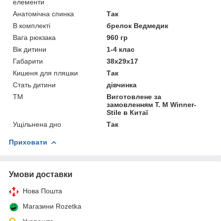
елементи
Анатомічна спинка
Так
В комплекті
брелок Ведмедик
Вага рюкзака
960 гр
Вік дитини
1-4 клас
Габарити
38х29х17
Кишеня для пляшки
Так
Стать дитини
дівчинка
ТМ
Виготовлене за
замовленням Т. М Winner-
Stile в Китаї
Ущільнена дно
Так
Приховати
Умови доставки
Нова Пошта
Магазини Rozetka