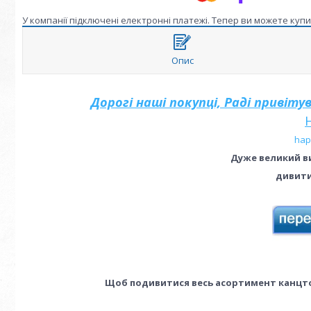
У компанії підключені електронні платежі. Тепер ви можете куп
Опис
Дорогі наші покупці, Раді привіт
hap
Дуже великий ви
дивитис
Щоб подивитися весь асортимент канцто