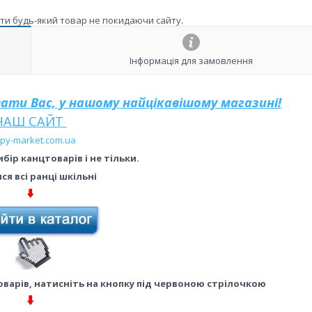
ити будь-який товар не покидаючи сайту.
Інформація для замовлення
увати Вас, у нашому найцікавішому магазині!
НАШ САЙТ
py-market.com.ua
бір канцтоварів і не тільки.
я всі ранці шкільні
варів, натисніть на кнопку під червоною стрілочкою