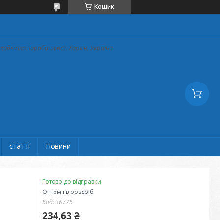
Кошик
кадеміка Барабашова), Харків, Україна
статті
Новини
Готово до відправки
Оптом і в роздріб
Код:
36775
234,63 ₴