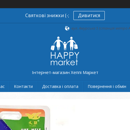
Святкові знижки (-;
Дивитися
вул. Амурська 5 (станція метро А
Інтернет-магазин Хеппі Маркет
нас
Контакти
Доставка і оплата
Повернення і обмін