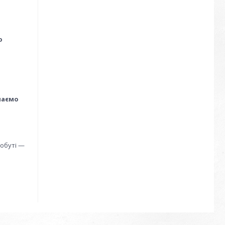
ою
маємо
побуті —