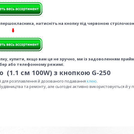
 першокласника, натисніть на кнопку під червоною стрілочк
ку, купити, якщо вам це не зручно, ми із задоволенням прий
бер або телефонному режимі.
ю (1.1 см 100W) з кнопкою G-250
й для розплавлення й дозованого подавання
клею
.
удівництва та ремонту, але сьогодні активно використовується й у 